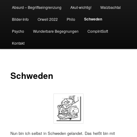
Absurd – Begriffseingrenzung
Akut-wichtig!
Walzbachtal
Schweden
Bilder-Info
Orwell 2022
Philo
Psycho
Wunderbare Begegnungen
CompIntSoft
Kontakt
Schweden
Nun bin ich selbst in Schweden gelandet. Das heißt bin mit