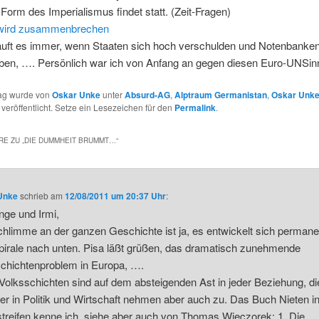
Form des Imperialismus findet statt. (Zeit-Fragen)
 wird zusammenbrechen
äuft es immer, wenn Staaten sich hoch verschulden und Notenbanken
eben, …. Persönlich war ich von Anfang an gegen diesen Euro-UNSin
rag wurde von
Oskar Unke
unter
Absurd-AG
,
Alptraum Germanistan
,
Oskar Unk
veröffentlicht. Setze ein Lesezeichen für den
Permalink
.
E ZU „
DIE DUMMHEIT BRUMMT…
“
Unke
schrieb
am
12/08/2011 um 20:37 Uhr
:
Inge und Irmi,
hlimme an der ganzen Geschichte ist ja, es entwickelt sich permane
pirale nach unten. Pisa läßt grüßen, das dramatisch zunehmende
chichtenproblem in Europa, ….
Volksschichten sind auf dem absteigenden Ast in jeder Beziehung, di
r in Politik und Wirtschaft nehmen aber auch zu. Das Buch Nieten i
treifen kenne ich, siehe aber auch von Thomas Wieczorek: 1. Die