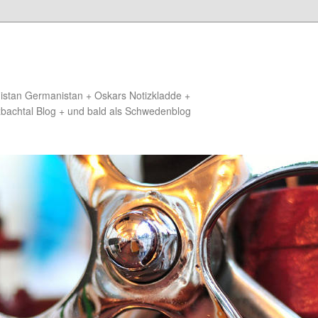
distan Germanistan + Oskars Notizkladde +
zbachtal Blog + und bald als Schwedenblog