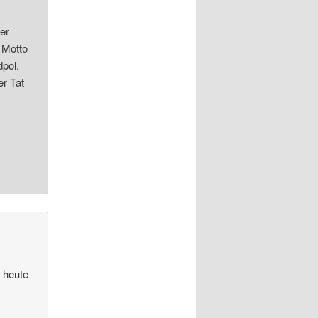
er
 Motto
pol.
er Tat
h heute