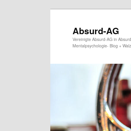
Zum
primären
Inhalt
Absurd-AG
springen
Vereinigte Absurd-AG in Absur
Mentalpsychologie- Blog + Wal