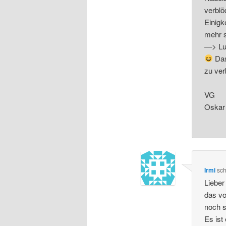
verblö
Einigk
mehr s
—> Lud
Das
zu ver
VG
Oska
Irmi
sch
Lieber
das vo
noch s
Es ist