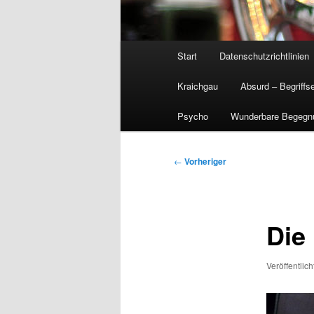
Hauptmenü
Start
Datenschutzrichtlinien
Kraichgau
Absurd – Begriffs
Psycho
Wunderbare Begegn
Beitragsnavigation
←
Vorheriger
Die
Veröffentlic