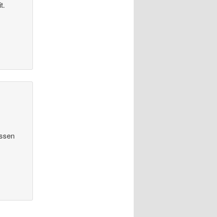
t.
üssen