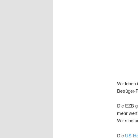
Wir leben 
Betrüger-P
Die EZB g
mehr wert
Wir sind u
Die
US-Ho