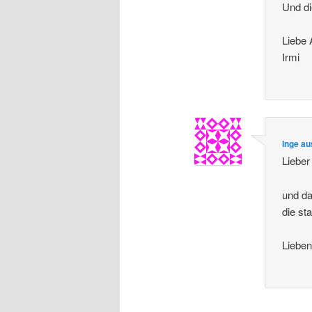
Und di
Liebe 
Irmi
Inge a
Lieber
und da
die st
Liebe