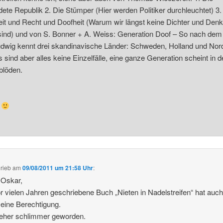
dete Republik 2. Die Stümper (Hier werden Politiker durchleuchtet) 3.
eit und Recht und Doofheit (Warum wir längst keine Dichter und Denk
ind) und von S. Bonner + A. Weiss: Generation Doof – So nach dem
wig kennt drei skandinavische Länder: Schweden, Holland und Nord
 sind aber alles keine Einzelfälle, eine ganze Generation scheint in d
blöden.
r
rieb
am
09/08/2011 um 21:58 Uhr
:
 Oskar,
r vielen Jahren geschriebene Buch „Nieten in Nadelstreifen“ hat auc
eine Berechtigung.
 eher schlimmer geworden.