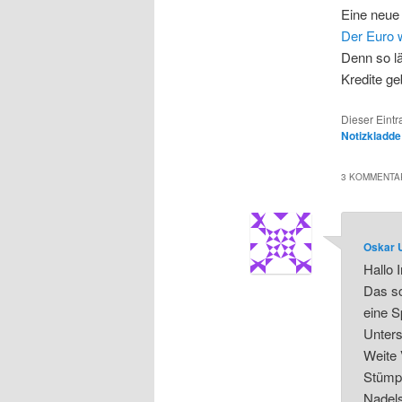
Eine neue 
Der Euro
Denn so l
Kredite g
Dieser Eint
Notizkladde
3 KOMMENTAR
Oskar 
Hallo 
Das sc
eine S
Unters
Weite 
Stümpe
Nadels