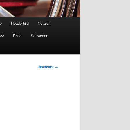
e
Headerbild
Notizen
022
Philo
Schweden
Nächster
→