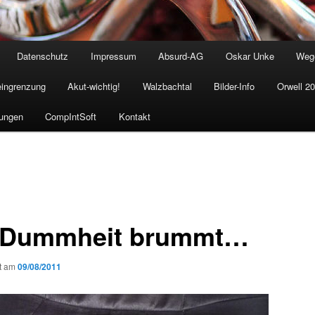
Datenschutz
Impressum
Absurd-AG
Oskar Unke
Weg
eingrenzung
Akut-wichtig!
Walzbachtal
Bilder-Info
Orwell 2
ungen
CompIntSoft
Kontakt
 Dummheit brummt…
ht am
09/08/2011