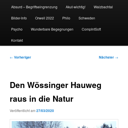
Absurd – Begriffseingrenzung
Akut-wichtig!
Walzbachtal
Bilder-Info
Orwell 2022
Philo
Schweden
Psycho
Wunderbare Begegnungen
CompIntSoft
Kontakt
Beitragsnavigation
←
Vorheriger
Nächster
→
Den Wössinger Hauweg
raus in die Natur
Veröffentlicht am
27/03/2020