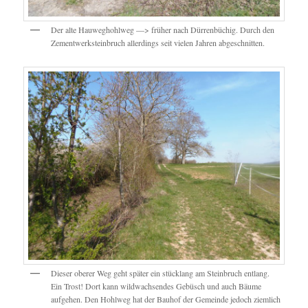
Der alte Hauweghohlweg —> früher nach Dürrenbüchig. Durch den
Zementwerksteinbruch allerdings seit vielen Jahren abgeschnitten.
Dieser oberer Weg geht später ein stücklang am Steinbruch entlang.
Ein Trost! Dort kann wildwachsendes Gebüsch und auch Bäume
aufgehen. Den Hohlweg hat der Bauhof der Gemeinde jedoch ziemlich