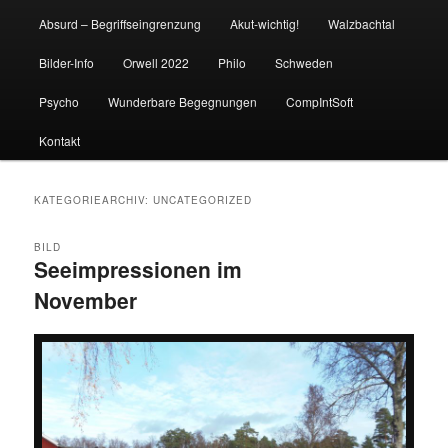
Absurd – Begriffseingrenzung
Akut-wichtig!
Walzbachtal
Bilder-Info
Orwell 2022
Philo
Schweden
Psycho
Wunderbare Begegnungen
CompIntSoft
Kontakt
KATEGORIEARCHIV:
UNCATEGORIZED
BILD
Seeimpressionen im
November