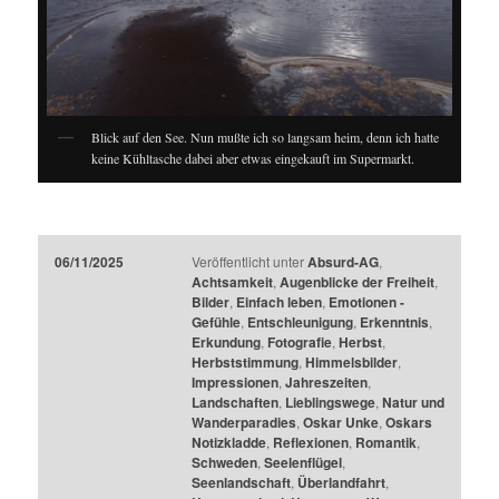
Blick auf den See. Nun mußte ich so langsam heim, denn ich hatte
keine Kühltasche dabei aber etwas eingekauft im Supermarkt.
06/11/2025
Veröffentlicht unter
Absurd-AG
,
Achtsamkeit
,
Augenblicke der Freiheit
,
Bilder
,
Einfach leben
,
Emotionen -
Gefühle
,
Entschleunigung
,
Erkenntnis
,
Erkundung
,
Fotografie
,
Herbst
,
Herbststimmung
,
Himmelsbilder
,
Impressionen
,
Jahreszeiten
,
Landschaften
,
Lieblingswege
,
Natur und
Wanderparadies
,
Oskar Unke
,
Oskars
Notizkladde
,
Reflexionen
,
Romantik
,
Schweden
,
Seelenflügel
,
Seenlandschaft
,
Überlandfahrt
,