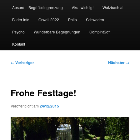
Absurd – Begriffseingrenzung
Akut-wichtig!
Walzbachtal
Bilder-Info
Orwell 2022
Philo
Schweden
Psycho
Wunderbare Begegnungen
CompIntSoft
Kontakt
Beitragsnavigation
←
Vorheriger
Nächster
→
Frohe Festtage!
Veröffentlicht am
24/12/2015