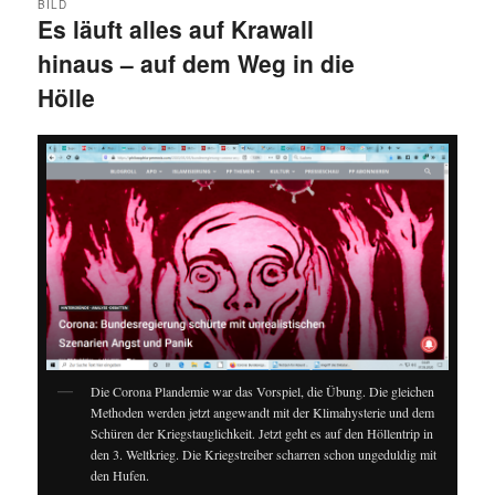
BILD
Es läuft alles auf Krawall
hinaus – auf dem Weg in die
Hölle
Die Corona Plandemie war das Vorspiel, die Übung. Die gleichen
Methoden werden jetzt angewandt mit der Klimahysterie und dem
Schüren der Kriegstauglichkeit. Jetzt geht es auf den Höllentrip in
den 3. Weltkrieg. Die Kriegstreiber scharren schon ungeduldig mit
den Hufen.