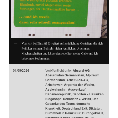
Vorsicht bei Eintritt! Erweitert auf zwielichtige Gestalten, die sich
Politiker nennen. Bei sehr vielen Anblicken, Aussagen,
Machenschaften und Lügereien rebelliert meine Galle und ich
bekomme Sodbrennen.
01/08/2026
Veröffentlicht unter
Absurd-AG
,
Absurdistan Germanistan
,
Alptraum
Germanistan
,
Arbeit-Los-AG
,
Arbeitswelt
,
Ärgernis der Woche
,
Asylwahnsinn
,
Ausverkauf
,
Bananenrepublik
,
Banditen + Halunken
,
Blogosoph
,
Dekadenz + Verfall
,
Der
Gedanke des Tages
,
deutsche
Krankheit
,
Deutschland Exit
,
Diktatur
,
Dummheit in Reinkultur
,
Durchgeknallt
,
Emotionale Pest
,
Endspiel 26 -30
,