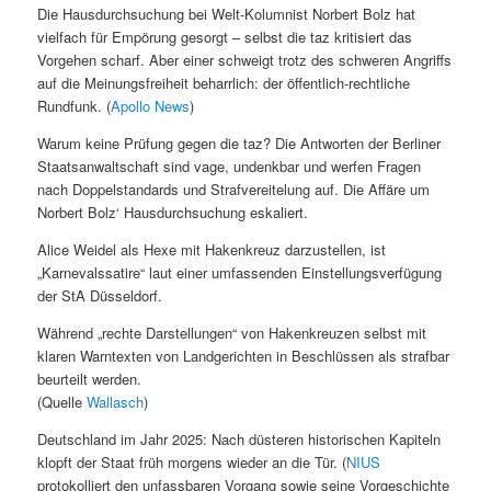
Die Hausdurchsuchung bei Welt-Kolumnist Norbert Bolz hat
vielfach für Empörung gesorgt – selbst die taz kritisiert das
Vorgehen scharf. Aber einer schweigt trotz des schweren Angriffs
auf die Meinungsfreiheit beharrlich: der öffentlich-rechtliche
Rundfunk. (
Apollo News
)
Warum keine Prüfung gegen die taz? Die Antworten der Berliner
Staatsanwaltschaft sind vage, undenkbar und werfen Fragen
nach Doppelstandards und Strafvereitelung auf. Die Affäre um
Norbert Bolz‘ Hausdurchsuchung eskaliert.
Alice Weidel als Hexe mit Hakenkreuz darzustellen, ist
„Karnevalssatire“ laut einer umfassenden Einstellungsverfügung
der StA Düsseldorf.
Während „rechte Darstellungen“ von Hakenkreuzen selbst mit
klaren Warntexten von Landgerichten in Beschlüssen als strafbar
beurteilt werden.
(Quelle
Wallasch
)
Deutschland im Jahr 2025: Nach düsteren historischen Kapiteln
klopft der Staat früh morgens wieder an die Tür. (
NIUS
protokolliert den unfassbaren Vorgang sowie seine Vorgeschichte