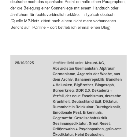
deutsche noch das spanische Recht enthalte einen Paragraphen,
der die Belegung einer Sonnenliege mit einem Handtuch oder
ähnlichem für rechtsverbindlich erkläre.—>typisch deutsch
(Quelle MP-Netz zitiert nach einem nicht mehr vorhandenen
Bericht auf T-Online – dort betrieb ich einmal einen Blog)
25/10/2025
Veröffentlicht unter
Absurd-AG
,
Absurdistan Germanistan
,
Alptraum
Germanistan
,
Ärgernis der Woche
,
aus
dem Archiv
,
Bananenrepublik
,
Banditen
+ Halunken
,
BigBrother
,
Blogosoph
,
Bürgerkrieg
,
DDR 2.0
,
Dekadenz +
Verfall
,
der neue Faschismus
,
deutsche
Krankheit
,
Deutschland Exit
,
Diktatur
,
Dummheit in Reinkultur
,
Durchgeknallt
,
Emotionale Pest
,
Erkenntnis
,
Gegenwehr
,
Gesellschaftskritik
,
Gesinnungsdiktatur
,
Great Reset
,
Größenwahn + Psychopathen
,
grün-rote
Ökodiktatur
,
Heini Deutscher
,