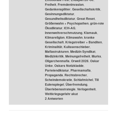
Freiheit
,
Fremdeninvasion
,
Gedankensplitter
,
Gesellschaftskritik
,
Gesinnungsdiktatur
,
Gesundheitsdiktatur
,
Great Reset
,
Größenwahn + Psychopathen
,
grün-rote
Ökodiktatur
,
ICH-AG
,
Innenweltverschmutzung
,
Klamauk
,
Klimareligion
,
Klimawahn
,
kranke
Gesellschaft
,
Kriegstreiber + Banditen
,
Kriminalität
,
Kulissenschieber
,
Mafiastrukturen
,
Medizin Syndikat
,
Medizinkritik
,
Meinungsfreiheit
,
Murks
,
Oligarchenmafia
,
Orwell 2026
,
Oskar
Unke
,
Oskars Notizkladde
,
Parteiendiktatur
,
Pharmamafia
,
Propaganda
,
Rechtsbrecher
,
Scheindemokratie
,
Schlafmichel
,
Till
Eulenspiegel
,
Überfremdung
,
Überlebensstrategie
,
Verlogenheit
,
Weltkriegsgefahr akut
2
Antworten