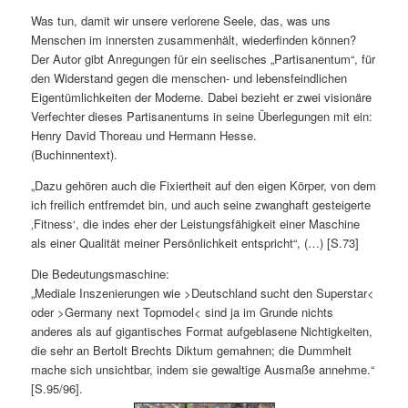
Was tun, damit wir unsere verlorene Seele, das, was uns
Menschen im innersten zusammenhält, wiederfinden können?
Der Autor gibt Anregungen für ein seelisches „Partisanentum“, für
den Widerstand gegen die menschen- und lebensfeindlichen
Eigentümlichkeiten der Moderne. Dabei bezieht er zwei visionäre
Verfechter dieses Partisanentums in seine Überlegungen mit ein:
Henry David Thoreau und Hermann Hesse.
(Buchinnentext).
„Dazu gehören auch die Fixiertheit auf den eigen Körper, von dem
ich freilich entfremdet bin, und auch seine zwanghaft gesteigerte
‚Fitness‘, die indes eher der Leistungsfähigkeit einer Maschine
als einer Qualität meiner Persönlichkeit entspricht“, (…) [S.73]
Die Bedeutungsmaschine:
„Mediale Inszenierungen wie >Deutschland sucht den Superstar<
oder >Germany next Topmodel< sind ja im Grunde nichts
anderes als auf gigantisches Format aufgeblasene Nichtigkeiten,
die sehr an Bertolt Brechts Diktum gemahnen; die Dummheit
mache sich unsichtbar, indem sie gewaltige Ausmaße annehme.“
[S.95/96].