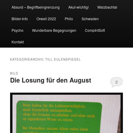
Absurd – Begriffseingrenzung
Akut-wichtig!
Walzbachtal
Bilder-Info
Orwell 2022
Philo
Schweden
Psycho
Wunderbare Begegnungen
CompIntSoft
Kontakt
KATEGORIEARCHIV:
TILL EULENSPIEGEL
BILD
Die Losung für den August
2