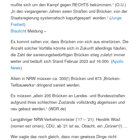
mußte sich um den Kampf gegen RECHTS bekümmern.“ (O.U.)
„In den vergangenen Jahren seien Straßen und Brücken ‚von der
Staatsregierung systematisch kaputtgespart‘ worden.“ (
Junge
Freiheit
)
Blaulich
t Meldung –
Es kommt selten vor, dass Brücken von sich aus einstürzen. Die
Anzahl solcher Vorfälle könnte sich in Zukunft allerdings häufen,
die Zahl der sanierungsbedürftigen Brücken stieg zuletzt immer
weiter und beläuft sich Stand Februar 2023 auf 16.000. (
Apollo
News
)
Allein in NRW müssen ca. 300(!) Brücken und 873 „Brücken-
Teilbauwerke“ dringend saniert werden.
Es müssen „allein 205 Brücken an Landes- und Bundesstraßen
aufgrund ihres schlechten Zustands vollständig abgerissen und
neu gebaut werden.“ (WDR.de)
Langjähriger NRW-Verkehrsminister (’17 – ’21): Hendrik Wüst
(nomen est omen), CDU, ab ’21 ist es, Obacht, ein „Grüner“(!) …
Wer sagte das noch gleich, dass man gewisse Dinge nicht