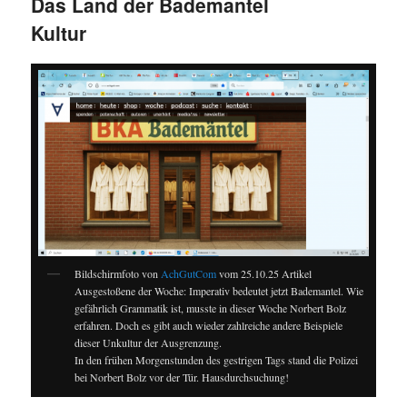
Das Land der Bademantel
Kultur
Bildschirmfoto von
AchGutCom
vom 25.10.25 Artikel
Ausgestoßene der Woche: Imperativ bedeutet jetzt Bademantel. Wie
gefährlich Grammatik ist, musste in dieser Woche Norbert Bolz
erfahren. Doch es gibt auch wieder zahlreiche andere Beispiele
dieser Unkultur der Ausgrenzung.
In den frühen Morgenstunden des gestrigen Tags stand die Polizei
bei Norbert Bolz vor der Tür. Hausdurchsuchung!