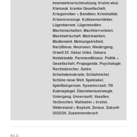
Innenweltverschmutzung
,
Irrsinn akut
,
Klamauk
,
kranke Gesellschaft
,
Kriegstreiber + Banditen
,
Kriminalität
,
Krisenvorsorge
,
Kulissenschieber
,
Lügenbarone
,
Lügenmedien
,
Machenschaften
,
Machtterroristen
,
Machtwirtschaft
,
Matrixwelten
,
Medienwelt
,
Meinungsfreiheit
,
Narzißmus
,
Neurosen
,
Niedergang
,
Orwell 25
,
Oskar Unke
,
Oskars
Notizkladde
,
Parteiendiktatur
,
Politik +
Gesellschaft
,
Propaganda
,
Psychologie
,
Rechtsbrecher
,
Satire
,
Scheindemokratie
,
Schlafmichel
,
Schöne neue Welt
,
Spektakel
,
Spießbürgertum
,
Systemcrash
,
Till
Eulenspiegel
,
Überlebensstrategie
,
Untergang
,
Unvernunft
,
Vasallen
,
Verbrechen
,
Wahnsinn + Irrsinn
,
Widerstand + Boykott
,
Zensur
,
Zukunft
2025/26
,
Zusammenbruch
BILD