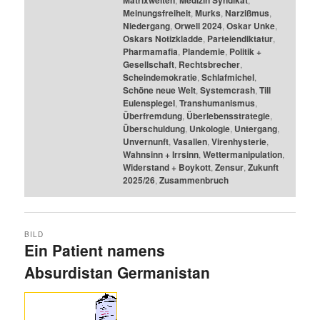
Matrixwelten
Medizin Syndikat
Meinungsfreiheit
,
Murks
,
Narzißmus
,
Niedergang
,
Orwell 2024
,
Oskar Unke
,
Oskars Notizkladde
,
Parteiendiktatur
,
Pharmamafia
,
Plandemie
,
Politik +
Gesellschaft
,
Rechtsbrecher
,
Scheindemokratie
,
Schlafmichel
,
Schöne neue Welt
,
Systemcrash
,
Till
Eulenspiegel
,
Transhumanismus
,
Überfremdung
,
Überlebensstrategie
,
Überschuldung
,
Unkologie
,
Untergang
,
Unvernunft
,
Vasallen
,
Virenhysterie
,
Wahnsinn + Irrsinn
,
Wettermanipulation
,
Widerstand + Boykott
,
Zensur
,
Zukunft
2025/26
,
Zusammenbruch
BILD
Ein Patient namens
Absurdistan Germanistan