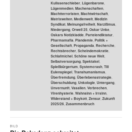
Kulissenschieber
,
Lügenbarone
,
Lügenmedien
,
Machenschaften
,
Machtterroristen
,
Machtwirtschaft
,
Matrixwelten
,
Medienwelt
,
Medizin
Syndikat
,
Meinungsfreiheit
,
Narzißmus
,
Niedergang
,
Orwell 25
,
Oskar Unke
,
Oskars Notizkladde
,
Parteiendiktatur
,
Pharmamafia
,
Plandemie
,
Politik +
Gesellschaft
,
Propaganda
,
Recherche
,
Rechtsbrecher
,
Scheindemokratie
,
Schlafmichel
,
Schöne neue Welt
,
Selbstversorgung
,
Spektakel
,
Spießbürgertum
,
Systemcrash
,
Till
Eulenspiegel
,
Transhumanismus
,
Überfremdung
,
Überlebensstrategie
,
Überschuldung
,
Unkologie
,
Untergang
,
Unvernunft
,
Vasallen
,
Verbrechen
,
Virenhysterie
,
Wahnsinn + Irrsinn
,
Widerstand + Boykott
,
Zensur
,
Zukunft
2025/26
,
Zusammenbruch
BILD