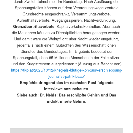
durch Zweidrittelmehrheit im Bundestag. Nach Auslösung des
Spannungsfalles können auf dem Verordnungswege zentrale
Grundrechte eingeschränkt, Versammlungsverbote,
Aufenthaltsverbote, Ausgangssperren, Nachtverdunklung,
Grenzübertrittsverbote
, Kapitalverkehrskontrollen. Aber auch
die Menschen können zu Dienstpflichten herangezogen werden.
Und damit wäre die Wehrpflicht über Nacht wieder eingeführt,
jedenfalls nach einem Gutachten des Wissenschaftlichen
Dienstes des Bundestages. Im Ergebnis bedeutet der
Spannungsfall, dass 85 Millionen Menschen in der Falle sitzen
und den Kriegstreibern ausgedienten.“ (Auszug aus Bericht von)
https://tkp.at/2025/10/12/krieg-als-blutige-konkursverschleppung-
journalist-patrik-baab/
Empfehle dringend das im nächsten Post folgende
Interviewe anzuschauen.
Siehe auch: Dr. Nehls: Das erschöpfte Gehirn und Das
indoktrinierte Gehirn.