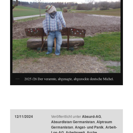
2025 /26 Der verarmte, abgenagte, abgezockte deutsche Michel.
12/11/2024
Veröffentlicht unter
Absurd-AG
,
Absurdistan Germanistan
,
Alptraum
Germanistan
,
Angst- und Panik
,
Arbeit-
Los-AG
,
Arbeitswelt
,
Arche
,