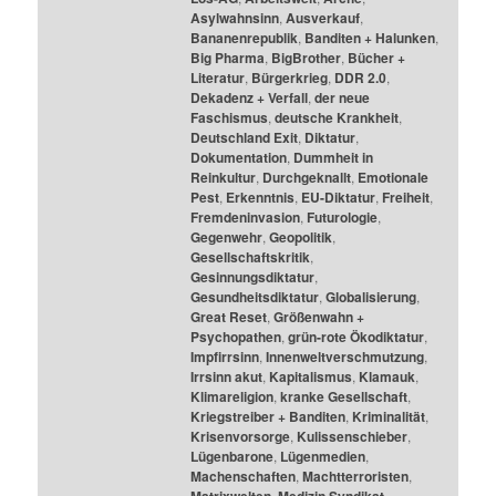
Asylwahnsinn
,
Ausverkauf
,
Bananenrepublik
,
Banditen + Halunken
,
Big Pharma
,
BigBrother
,
Bücher +
Literatur
,
Bürgerkrieg
,
DDR 2.0
,
Dekadenz + Verfall
,
der neue
Faschismus
,
deutsche Krankheit
,
Deutschland Exit
,
Diktatur
,
Dokumentation
,
Dummheit in
Reinkultur
,
Durchgeknallt
,
Emotionale
Pest
,
Erkenntnis
,
EU-Diktatur
,
Freiheit
,
Fremdeninvasion
,
Futurologie
,
Gegenwehr
,
Geopolitik
,
Gesellschaftskritik
,
Gesinnungsdiktatur
,
Gesundheitsdiktatur
,
Globalisierung
,
Great Reset
,
Größenwahn +
Psychopathen
,
grün-rote Ökodiktatur
,
Impfirrsinn
,
Innenweltverschmutzung
,
Irrsinn akut
,
Kapitalismus
,
Klamauk
,
Klimareligion
,
kranke Gesellschaft
,
Kriegstreiber + Banditen
,
Kriminalität
,
Krisenvorsorge
,
Kulissenschieber
,
Lügenbarone
,
Lügenmedien
,
Machenschaften
,
Machtterroristen
,
,
,