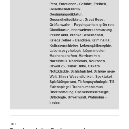
Pest
,
Emotionen - Gefühle
,
Freiheit
,
Gesellschaftskritik
,
Gesinnungsdiktatur
,
Gesundheitsdiktatur
,
Great Reset
,
Größenwahn + Psychopathen
,
grün-rote
Ökodiktatur
,
Innenweltverschmutzung
,
Irrsinn akut
,
kranke Gesellschaft
,
Kriegstreiber + Banditen
,
Kriminalität
,
Kulissenschieber
,
Lebensphilosophie
,
Lebenspsychologie
,
Lügenmedien
,
Machenschaften
,
Matrixwelten
,
Narzißmus
,
Narzißmus
,
Neurosen
,
Orwell 25
,
Oskar Unke
,
Oskars
Notizkladde
,
Schlafmichel
,
Schöne neue
Welt
,
Sinn + Wesentlichkeit
,
Spektakel
,
Spießbürgertum
,
Tiefenpsychologie
,
Till
Eulenspiegel
,
Transhumanismus
,
Überfremdung
,
Überlebensstrategie
,
Unkologie
,
Unvernunft
,
Wahnsinn +
Irrsinn
BILD