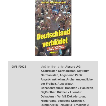
08/11/2025
Veröffentlicht unter
Absurd-AG
,
Absurdistan Germanistan
,
Alptraum
Germanistan
,
Angst- und Panik
,
Angstkrankheiten
,
Arche
,
Augenblicke
der Freiheit
,
Ausverkauf
,
Bananenrepublik
,
Banditen + Halunken
,
BigBrother
,
Bücher + Literatur
,
Dekadenz + Verfall
,
Dekadenz und
Niedergang
,
deutsche Krankheit
,
Dummheit in Reinkultur
,
Emotionale