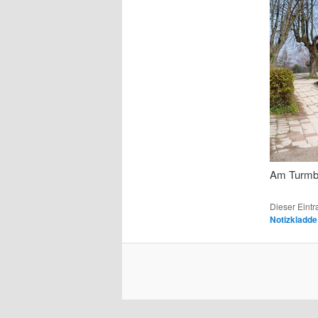
Am Turmb
Dieser Eint
Notizkladde