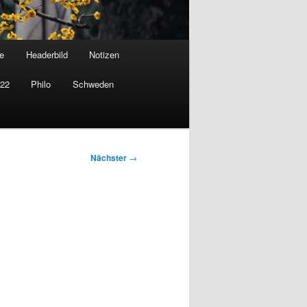
e
Headerbild
Notizen
022
Philo
Schweden
Nächster
→