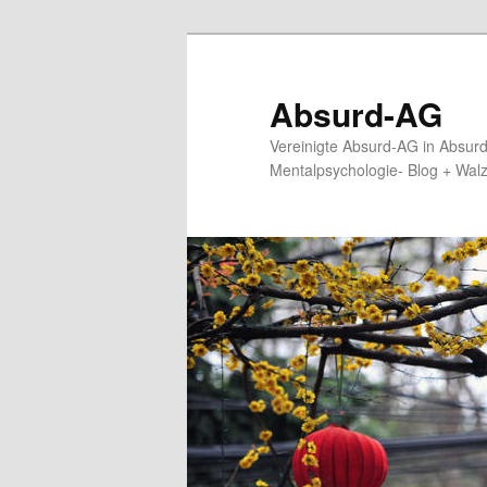
Zum
primären
Inhalt
Absurd-AG
springen
Vereinigte Absurd-AG in Absur
Mentalpsychologie- Blog + Wal