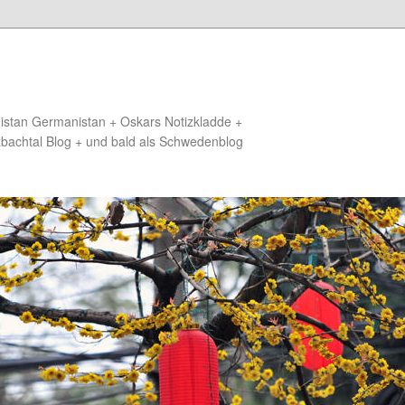
distan Germanistan + Oskars Notizkladde +
zbachtal Blog + und bald als Schwedenblog