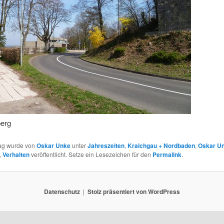
erg
rag wurde von
Oskar Unke
unter
Jahreszeiten
,
Kraichgau + Nordbaden
,
Oskar U
,
Verhalten
veröffentlicht. Setze ein Lesezeichen für den
Permalink
.
Datenschutz
Stolz präsentiert von WordPress