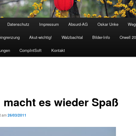
Datenschutz
Impressum
Absurd-AG
Oskar Unke
Weg
eingrenzung
Akut-wichtig!
Walzbachtal
Bilder-Info
Orwell 2
ungen
CompIntSoft
Kontakt
 macht es wieder Spaß
ht am
26/03/2011