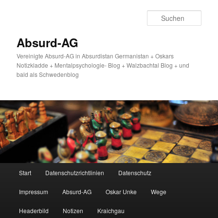
Zum
primären
Such
Inhalt
springen
Absurd-AG
Vereinigte Absurd-AG in Absurdistan Germanistan + Oskars
Notizkladde + Mentalpsychologie- Blog + Walzbachtal Blog + und
bald als Schwedenblog
Hauptmenü
Start
Datenschutzrichtlinien
Datenschutz
Impressum
Absurd-AG
Oskar Unke
Wege
Headerbild
Notizen
Kraichgau