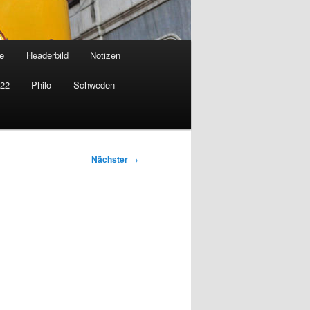
e
Headerbild
Notizen
022
Philo
Schweden
Nächster
→