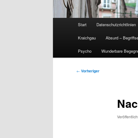
Hauptmenü
Start
Datenschutzrichtlinien
Kraichgau
Absurd – Begriffs
Psycho
Wunderbare Begegn
Beitragsnavigation
←
Vorheriger
Nac
Veröffentlic