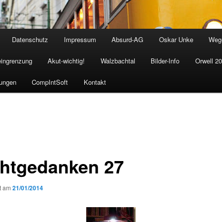
Datenschutz
Impressum
Absurd-AG
Oskar Unke
Weg
eingrenzung
Akut-wichtig!
Walzbachtal
Bilder-Info
Orwell 2
ungen
CompIntSoft
Kontakt
htgedanken 27
ht am
21/01/2014