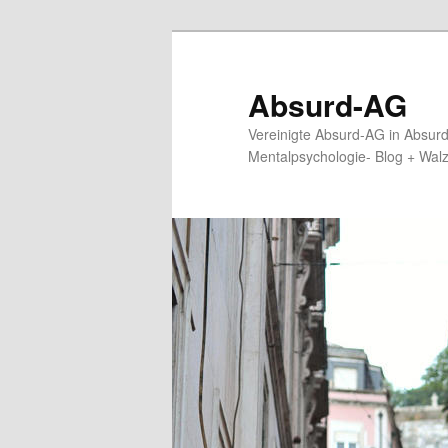
Zum
primären
Inhalt
Absurd-AG
springen
Vereinigte Absurd-AG in Absur
Mentalpsychologie- Blog + Wal