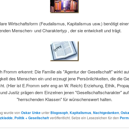
are Wirtschaftsform (Feudalismus, Kapitalismus usw.) benötigt eine
nden Menschen- und Charaktertyp , der sie entwickelt und trägt.
ch Fromm erkennt: Die Familie als "Agentur der Gesellschaft" wirkt auf
igkeit des Menschen ein und erzeugt jene Persönlichkeiten, die die Ge
t. (Hier ist E.Fromm sehr eng an W. Reich) Erziehung, Ethik, Prop
 und Justiz prägen dem Einzelnen jenen "Gesellschaftscharakter" auf
"herrschenden Klassen" für wünschenswert halten.
rag wurde von
Oskar Unke
unter
Blogosoph
,
Kapitalismus
,
Nachtgedanken
,
Oska
izkladde
,
Politik + Gesellschaft
veröffentlicht. Setze ein Lesezeichen für den
Perm