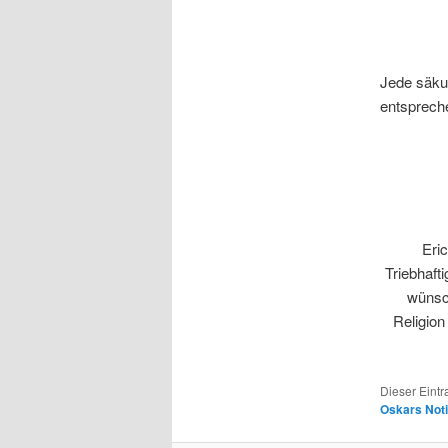
Jede säkul
entspreche
Eri
Triebhaft
wünsch
Religion
Dieser Eint
Oskars Not