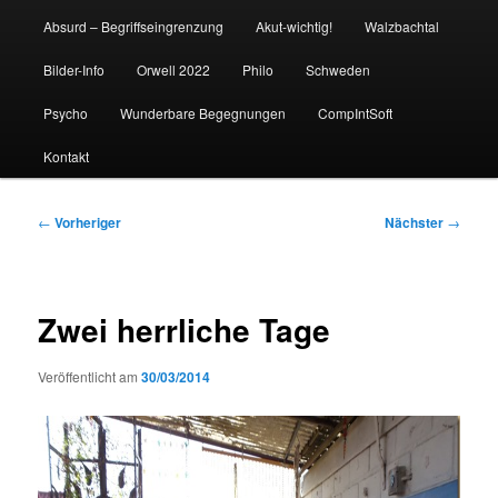
Absurd – Begriffseingrenzung
Akut-wichtig!
Walzbachtal
Bilder-Info
Orwell 2022
Philo
Schweden
Psycho
Wunderbare Begegnungen
CompIntSoft
Kontakt
Beitragsnavigation
←
Vorheriger
Nächster
→
Zwei herrliche Tage
Veröffentlicht am
30/03/2014