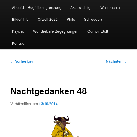
Absurd – Begriffseingrenzung
Akut-wichtig!
Walzbachtal
Bilder-Info
Orwell 2022
Philo
Schweden
Psycho
Wunderbare Begegnungen
CompIntSoft
Kontakt
Beitragsnavigation
←
Vorheriger
Nächster
→
Nachtgedanken 48
Veröffentlicht am
13/10/2014