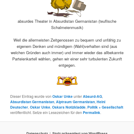
absurdes Theater in Absurdistan Germanistan (teuflische
Schalmeienmusik)
Weil die allermeisten Zeitgenossen zu bequem und unfähig zu
eigenem Denken und mündigem (Wahl)verhalten sind (aus
welchen Gründen auch immer) und immer wieder das allbekannte
Parteienkartell wählen, gehen wir einer sehr turbulenten Zukunft
entgegen.
Dieser Eintrag wurde von
Oskar Unke
unter
Absurd-AG
,
Absurdistan Germanistan
,
Alptraum Germanistan
,
Heini
Deutscher
,
Oskar Unke
,
Oskars Notizkladde
,
Politik + Gesellschaft
veröffentlicht. Setze ein Lesezeichen für den
Permalink
.
Datenschutz
Stolz präsentiert von WordPress