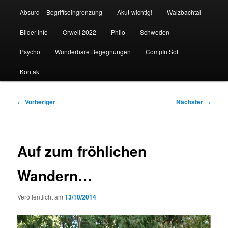
Absurd – Begriffseingrenzung
Akut-wichtig!
Walzbachtal
Bilder-Info
Orwell 2022
Philo
Schweden
Psycho
Wunderbare Begegnungen
CompIntSoft
Kontakt
Beitragsnavigation
←
Vorheriger
Nächster
→
Auf zum fröhlichen
Wandern…
Veröffentlicht am
13/10/2014