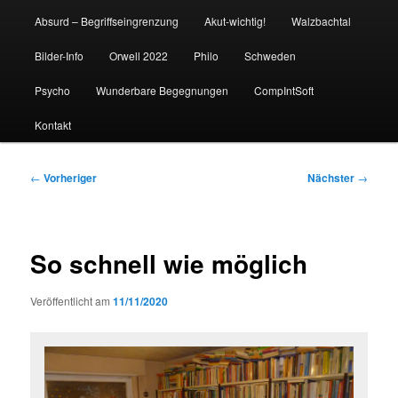
Absurd – Begriffseingrenzung
Akut-wichtig!
Walzbachtal
Bilder-Info
Orwell 2022
Philo
Schweden
Psycho
Wunderbare Begegnungen
CompIntSoft
Kontakt
Beitragsnavigation
←
Vorheriger
Nächster
→
So schnell wie möglich
Veröffentlicht am
11/11/2020