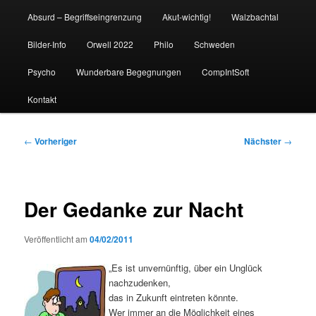
Absurd – Begriffseingrenzung
Akut-wichtig!
Walzbachtal
Bilder-Info
Orwell 2022
Philo
Schweden
Psycho
Wunderbare Begegnungen
CompIntSoft
Kontakt
Beitragsnavigation
←
Vorheriger
Nächster
→
Der Gedanke zur Nacht
Veröffentlicht am
04/02/2011
„
Es ist unvernünftig, über ein Unglück
nachzudenken,
das in Zukunft eintreten könnte.
Wer immer an die Möglichkeit eines