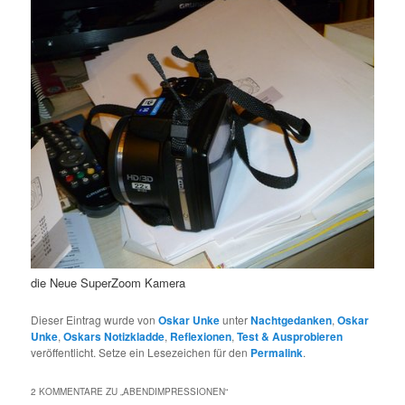
die Neue SuperZoom Kamera
Dieser Eintrag wurde von
Oskar Unke
unter
Nachtgedanken
,
Oskar
Unke
,
Oskars Notizkladde
,
Reflexionen
,
Test & Ausprobieren
veröffentlicht. Setze ein Lesezeichen für den
Permalink
.
2 KOMMENTARE ZU „
ABENDIMPRESSIONEN
“