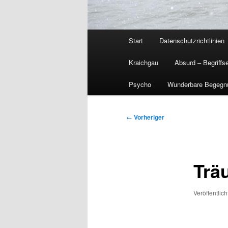
Hauptmenü
Start
Datenschutzrichtlinien
Kraichgau
Absurd – Begriffs
Psycho
Wunderbare Begegn
Beitragsnavigation
←
Vorheriger
Trä
Veröffentlic