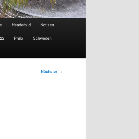
e
Headerbild
Notizen
022
Philo
Schweden
Nächster
→