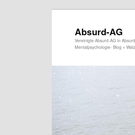
Zum
primären
Inhalt
Absurd-AG
springen
Vereinigte Absurd-AG in Absur
Mentalpsychologie- Blog + Wal