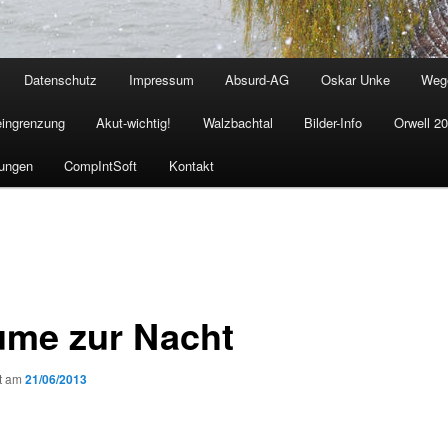
Datenschutz
Impressum
Absurd-AG
Oskar Unke
Weg
eingrenzung
Akut-wichtig!
Walzbachtal
Bilder-Info
Orwell 2
ungen
CompIntSoft
Kontakt
ume zur Nacht
ht am
21/06/2013