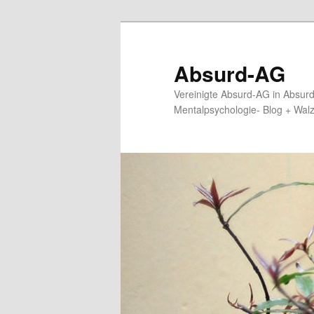
Zum
primären
Inhalt
Absurd-AG
springen
Vereinigte Absurd-AG in Absur
Mentalpsychologie- Blog + Wal