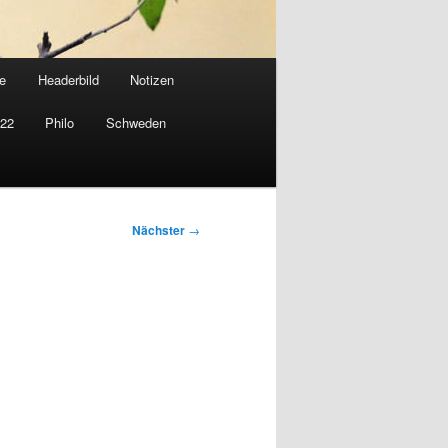
e
Headerbild
Notizen
022
Philo
Schweden
Nächster
→