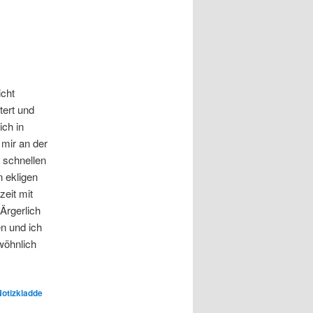
cht
tert und
ich in
mir an der
 schnellen
 ekligen
eit mit
Ärgerlich
n und ich
wöhnlich
otizkladde