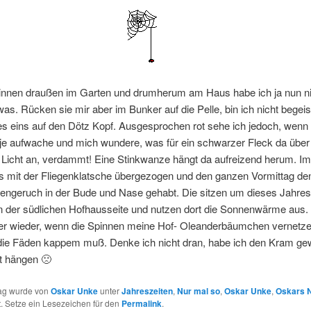
nnen draußen im Garten und drumherum am Haus habe ich ja nun ni
was. Rücken sie mir aber im Bunker auf die Pelle, bin ich nicht begeis
es eins auf den Dötz Kopf. Ausgesprochen rot sehe ich jedoch, wenn 
je aufwache und mich wundere, was für ein schwarzer Fleck da über 
 Licht an, verdammt! Eine Stinkwanze hängt da aufreizend herum. Im
s mit der Fliegenklatsche übergezogen und den ganzen Vormittag den
engeruch in der Bude und Nase gehabt. Die sitzen um dieses Jahresz
n der südlichen Hofhausseite und nutzen dort die Sonnenwärme aus. 
r wieder, wenn die Spinnen meine Hof- Oleanderbäumchen vernetze
die Fäden kappem muß. Denke ich nicht dran, habe ich den Kram ge
t hängen 🙁
rag wurde von
Oskar Unke
unter
Jahreszeiten
,
Nur mal so
,
Oskar Unke
,
Oskars N
ht. Setze ein Lesezeichen für den
Permalink
.