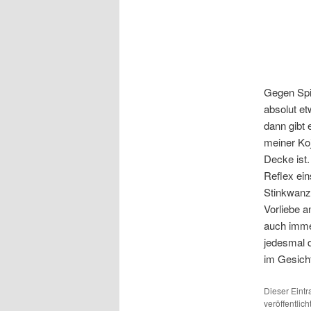
Gegen Spi
absolut et
dann gibt 
meiner Ko
Decke ist.
Reflex ein
Stinkwanz
Vorliebe a
auch imme
jedesmal 
im Gesich
Dieser Eint
veröffentlic