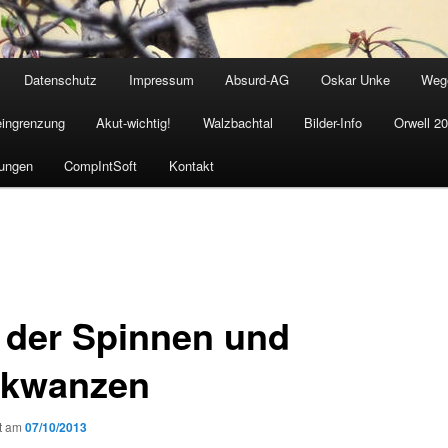
Datenschutz
Impressum
Absurd-AG
Oskar Unke
Weg
eingrenzung
Akut-wichtig!
Walzbachtal
Bilder-Info
Orwell 2
ungen
CompIntSoft
Kontakt
t der Spinnen und
nkwanzen
ht am
07/10/2013