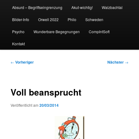
Absurd – Begriffseingrenzung
Akut-wichtig!
Walzbachtal
Bilder-Info
Orwell 2022
Philo
Schweden
Psycho
Wunderbare Begegnungen
CompIntSoft
Kontakt
Beitragsnavigation
←
Vorheriger
Nächster
→
Voll beansprucht
Veröffentlicht am
20/03/2014