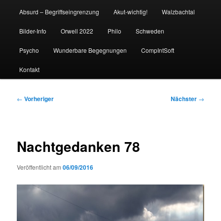
Absurd – Begriffseingrenzung
Akut-wichtig!
Walzbachtal
Bilder-Info
Orwell 2022
Philo
Schweden
Psycho
Wunderbare Begegnungen
CompIntSoft
Kontakt
Beitragsnavigation
←
Vorheriger
Nächster
→
Nachtgedanken 78
Veröffentlicht am
06/09/2016