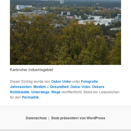
Karlsruher Industriegebiet
Dieser Eintrag wurde von
Oskar Unke
unter
Fotografie
,
Jahreszeiten
,
Medizin + Gesundheit
,
Oskar Unke
,
Oskars
Notizkladde
,
Unterwegs
,
Wege
veröffentlicht. Setze ein Lesezeichen
für den
Permalink
.
Datenschutz
Stolz präsentiert von WordPress