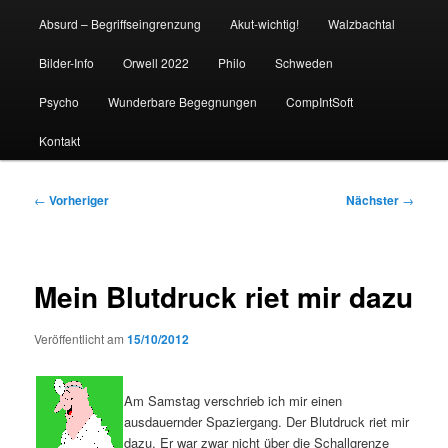
Absurd – Begriffseingrenzung
Akut-wichtig!
Walzbachtal
Bilder-Info
Orwell 2022
Philo
Schweden
Psycho
Wunderbare Begegnungen
CompIntSoft
Kontakt
Beitragsnavigation
←
Vorheriger
Nächster
→
Mein Blutdruck riet mir dazu
Veröffentlicht am
15/10/2012
Am Samstag verschrieb ich mir einen
ausdauernder Spaziergang. Der Blutdruck riet mir
dazu. Er war zwar nicht über die Schallgrenze