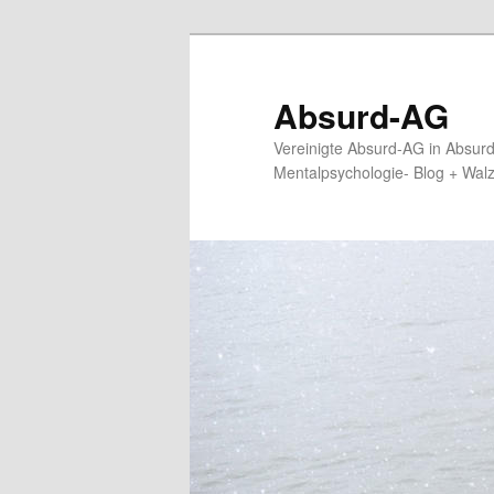
Zum
primären
Inhalt
Absurd-AG
springen
Vereinigte Absurd-AG in Absur
Mentalpsychologie- Blog + Wal