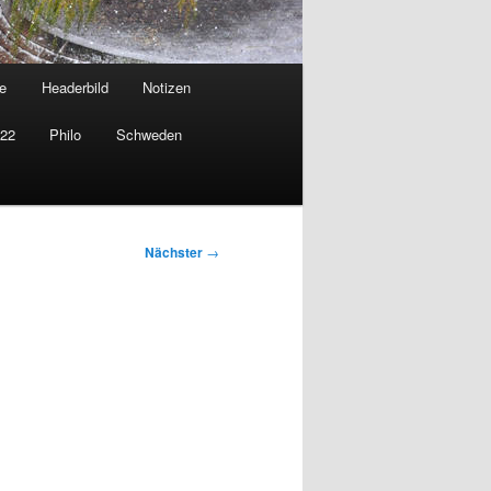
e
Headerbild
Notizen
022
Philo
Schweden
Nächster
→