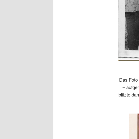
Das Foto 
– aufge
blitzte d