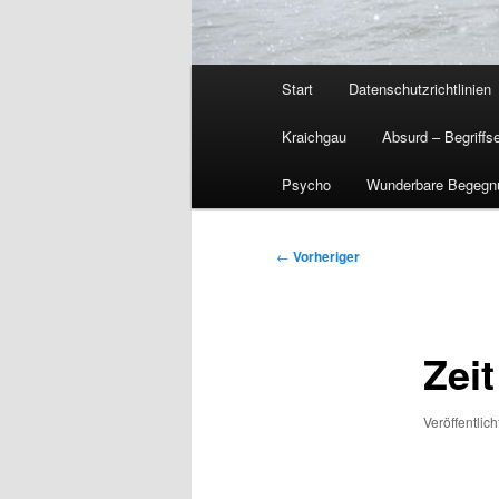
Hauptmenü
Start
Datenschutzrichtlinien
Kraichgau
Absurd – Begriffs
Psycho
Wunderbare Begegn
Beitragsnavigation
←
Vorheriger
Zei
Veröffentlic