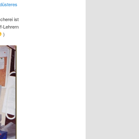
düsteres
herei ist
f-Lehrern
)