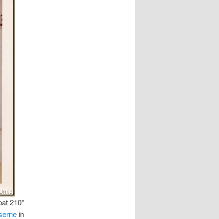
at 210*
serne
in