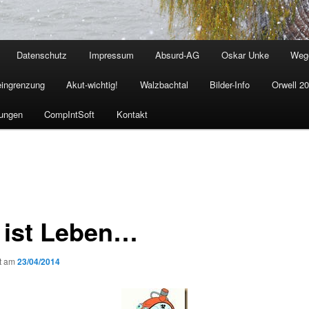
Datenschutz
Impressum
Absurd-AG
Oskar Unke
Weg
eingrenzung
Akut-wichtig!
Walzbachtal
Bilder-Info
Orwell 2
ungen
CompIntSoft
Kontakt
t ist Leben…
ht am
23/04/2014