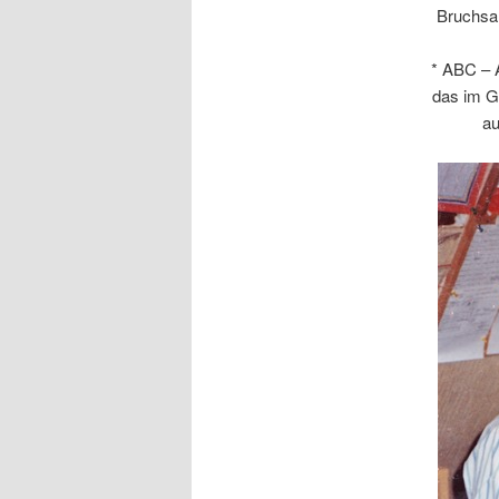
Bruchsal
* ABC – 
das im G
au