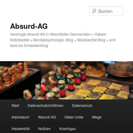
Zum
primären
Such
Inhalt
springen
Absurd-AG
Vereinigte Absurd-AG in Absurdistan Germanistan + Oskars
Notizkladde + Mentalpsychologie- Blog + Walzbachtal Blog + und
bald als Schwedenblog
Hauptmenü
Start
Datenschutzrichtlinien
Datenschutz
Impressum
Absurd-AG
Oskar Unke
Wege
Headerbild
Notizen
Kraichgau