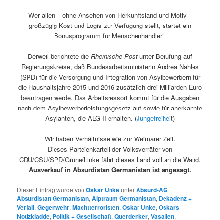
Wer allen – ohne Ansehen von Herkunftsland und Motiv –
großzügig Kost und Logis zur Verfügung stellt, startet ein
Bonusprogramm für Menschenhändler”,
Derweil berichtete die
Rheinische Post
unter Berufung auf
Regierungskreise, daß Bundesarbeitsministerin Andrea Nahles
(SPD) für die Versorgung und Integration von Asylbewerbern für
die Haushaltsjahre 2015 und 2016 zusätzlich drei Milliarden Euro
beantragen werde. Das Arbeitsressort kommt für die Ausgaben
nach dem Asylbewerberleistungsgesetz auf sowie für anerkannte
Asylanten, die ALG II erhalten. (
Jungefreihei
t)
Wir haben Verhältnisse wie zur Weimarer Zeit.
Dieses Parteienkartell der Volksverräter von
CDU/CSU/SPD/Grüne/Linke fährt dieses Land voll an die Wand.
Ausverkauf in Absurdistan Germanistan ist angesagt.
Dieser Eintrag wurde von
Oskar Unke
unter
Absurd-AG
,
Absurdistan Germanistan
,
Alptraum Germanistan
,
Dekadenz +
Verfall
,
Gegenwehr
,
Machtterroristen
,
Oskar Unke
,
Oskars
Notizkladde
,
Politik + Gesellschaft
,
Querdenker
,
Vasallen
,