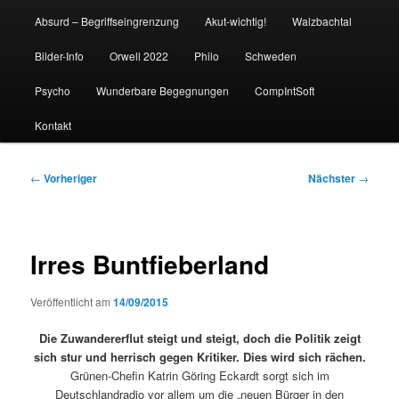
Absurd – Begriffseingrenzung
Akut-wichtig!
Walzbachtal
Bilder-Info
Orwell 2022
Philo
Schweden
Psycho
Wunderbare Begegnungen
CompIntSoft
Kontakt
Beitragsnavigation
←
Vorheriger
Nächster
→
Irres Buntfieberland
Veröffentlicht am
14/09/2015
Die Zuwandererflut steigt und steigt, doch die Politik zeigt
sich stur und herrisch gegen Kritiker. Dies wird sich rächen.
Grünen-Chefin Katrin Göring Eckardt sorgt sich im
Deutschlandradio vor allem um die „neuen Bürger in den