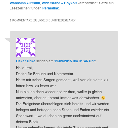
Wahnsinn + Irrsinn
,
Widerstand + Boykott
veröffentlicht. Setze ein
Lesezeichen für den
Permalink
.
2 KOMMENTARE ZU „
IRRES BUNTFIEBERLAND
“
Oskar Unke
schrieb
am
19/09/2015 um 01:46 Uhr
:
Hallo Irmi,
Danke für Besuch und Kommentar.
Hatte mir schon Sorgen gemacht, weil von dir nichts zu
hören bzw. zu lesen war.
Nun bin ich doch wieder später dran, wollte ja gleich
antworten, aber es kommt immer was dazwischen.
Die Ereignisse überschlagen sich bereits und wir werden
belogen und betrogen nach Strich und Faden (wieder ein
Sprichwort – wo du doch so gerne nachsinnierst auf
deinem Blog)
Um so schneller kommt der totale Zusammenbruch und