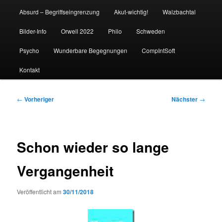
Absurd – Begriffseingrenzung
Akut-wichtig!
Walzbachtal
Bilder-Info
Orwell 2022
Philo
Schweden
Psycho
Wunderbare Begegnungen
CompIntSoft
Kontakt
Beitragsnavigation
←
Vorheriger
Nächster
→
Schon wieder so lange
Vergangenheit
Veröffentlicht am
30/11/2018