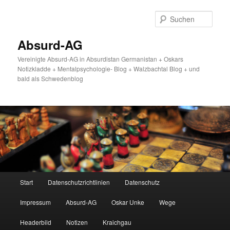
Zum
primären
Such
Inhalt
springen
Absurd-AG
Vereinigte Absurd-AG in Absurdistan Germanistan + Oskars
Notizkladde + Mentalpsychologie- Blog + Walzbachtal Blog + und
bald als Schwedenblog
Hauptmenü
Start
Datenschutzrichtlinien
Datenschutz
Impressum
Absurd-AG
Oskar Unke
Wege
Headerbild
Notizen
Kraichgau