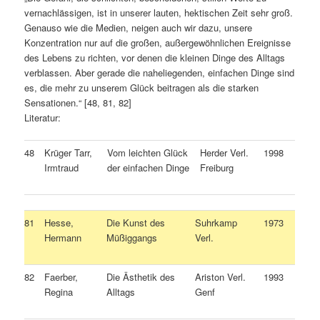
vernachlässigen, ist in unserer lauten, hektischen Zeit sehr groß.
Genauso wie die Medien, neigen auch wir dazu, unsere
Konzentration nur auf die großen, außergewöhnlichen Ereignisse
des Lebens zu richten, vor denen die kleinen Dinge des Alltags
verblassen. Aber gerade die naheliegenden, einfachen Dinge sind
es, die mehr zu unserem Glück beitragen als die starken
Sensationen.“ [48, 81, 82]
Literatur:
48
Krüger Tarr,
Vom leichten Glück
Herder Verl.
1998
Irmtraud
der einfachen Dinge
Freiburg
81
Hesse,
Die Kunst des
Suhrkamp
1973
Hermann
Müßiggangs
Verl.
82
Faerber,
Die Ästhetik des
Ariston Verl.
1993
Regina
Alltags
Genf