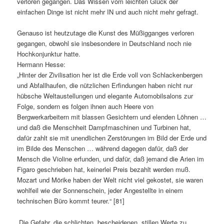
verloren gegangen. Das Wissen vom leichten Glück der
einfachen Dinge ist nicht mehr IN und auch nicht mehr gefragt.
Genauso ist heutzutage die Kunst des Müßigganges verloren
gegangen, obwohl sie insbesondere in Deutschland noch nie
Hochkonjunktur hatte.
Hermann Hesse:
„Hinter der Zivilisation her ist die Erde voll von Schlackenbergen
und Abfallhaufen, die nützlichen Erfindungen haben nicht nur
hübsche Weltaustellungen und elegante Automobilsalons zur
Folge, sondern es folgen ihnen auch Heere von
Bergwerkarbeitern mit blassen Gesichtern und elenden Löhnen …
und daß die Menschheit Dampfmaschinen und Turbinen hat,
dafür zahlt sie mit unendlichen Zerstörungen im Bild der Erde und
im Bilde des Menschen … während dagegen dafür, daß der
Mensch die Violine erfunden, und dafür, daß jemand die Arien im
Figaro geschrieben hat, keinerlei Preis bezahlt werden muß.
Mozart und Mörike haben der Welt nicht viel gekostet, sie waren
wohlfeil wie der Sonnenschein, jeder Angestellte in einem
technischen Büro kommt teurer.“ [81]
„Die Gefahr, die schlichten, bescheidenen, stillen Werte zu