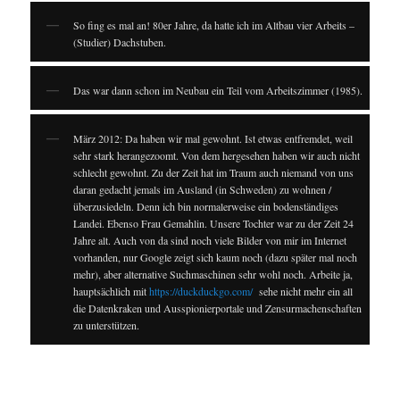
So fing es mal an! 80er Jahre, da hatte ich im Altbau vier Arbeits –
(Studier) Dachstuben.
Das war dann schon im Neubau ein Teil vom Arbeitszimmer (1985).
März 2012: Da haben wir mal gewohnt. Ist etwas entfremdet, weil
sehr stark herangezoomt. Von dem hergesehen haben wir auch nicht
schlecht gewohnt. Zu der Zeit hat im Traum auch niemand von uns
daran gedacht jemals im Ausland (in Schweden) zu wohnen /
überzusiedeln. Denn ich bin normalerweise ein bodenständiges
Landei. Ebenso Frau Gemahlin. Unsere Tochter war zu der Zeit 24
Jahre alt. Auch von da sind noch viele Bilder von mir im Internet
vorhanden, nur Google zeigt sich kaum noch (dazu später mal noch
mehr), aber alternative Suchmaschinen sehr wohl noch. Arbeite ja,
hauptsächlich mit
https://duckduckgo.com/
sehe nicht mehr ein all
die Datenkraken und Ausspionierportale und Zensurmachenschaften
zu unterstützen.