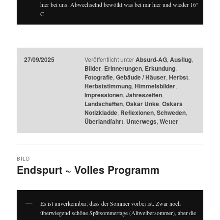
hier bei uns. Abwechselnd bewölkt was bei mir hier und wieder 16°
C.
27/09/2025
Veröffentlicht unter
Absurd-AG
,
Ausflug
,
Bilder
,
Erinnerungen
,
Erkundung
,
Fotografie
,
Gebäude / Häuser
,
Herbst
,
Herbststimmung
,
Himmelsbilder
,
Impressionen
,
Jahreszeiten
,
Landschaften
,
Oskar Unke
,
Oskars
Notizkladde
,
Reflexionen
,
Schweden
,
Überlandfahrt
,
Unterwegs
,
Wetter
BILD
Endspurt ~ Volles Programm
Es ist unverkennbar, dass der Sommer vorbei ist. Zwar noch
überwiegend schöne Spätsommertage (Altweibersommer), aber die