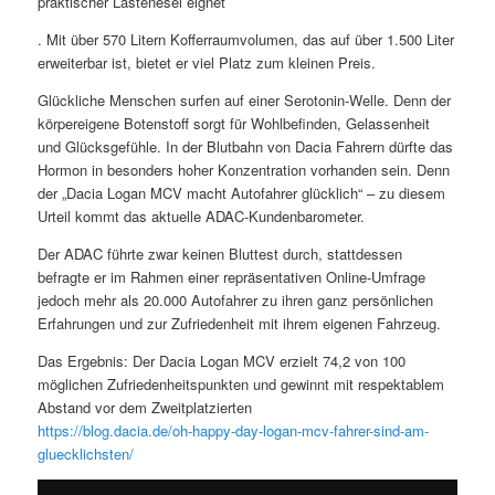
praktischer Lastenesel eignet
. Mit über 570 Litern Kofferraumvolumen, das auf über 1.500 Liter
erweiterbar ist, bietet er viel Platz zum kleinen Preis.
Glückliche Menschen surfen auf einer Serotonin-Welle. Denn der
körpereigene Botenstoff sorgt für Wohlbefinden, Gelassenheit
und Glücksgefühle. In der Blutbahn von Dacia Fahrern dürfte das
Hormon in besonders hoher Konzentration vorhanden sein. Denn
der „Dacia Logan MCV macht Autofahrer glücklich“ – zu diesem
Urteil kommt das aktuelle ADAC-Kundenbarometer.
Der ADAC führte zwar keinen Bluttest durch, stattdessen
befragte er im Rahmen einer repräsentativen Online-Umfrage
jedoch mehr als 20.000 Autofahrer zu ihren ganz persönlichen
Erfahrungen und zur Zufriedenheit mit ihrem eigenen Fahrzeug.
Das Ergebnis: Der Dacia Logan MCV erzielt 74,2 von 100
möglichen Zufriedenheitspunkten und gewinnt mit respektablem
Abstand vor dem Zweitplatzierten
https://blog.dacia.de/oh-happy-day-logan-mcv-fahrer-sind-am-
gluecklichsten/