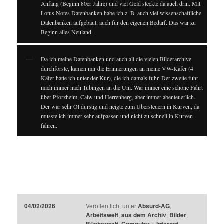
Anfang (Beginn 80er Jahre) und viel Geld steckte da auch drin. Mit
Lotus Notes Datenbanken habe ich z. B. auch viel wissenschaftliche
Datenbanken aufgebaut, auch für den eigenen Bedarf. Das war zu
Beginn alles Neuland.
Da ich meine Datenbanken und auch all die vielen Bilderarchive
durchforste, kamen mir die Erinnerungen an meine VW-Käfer (4
Käfer hatte ich unter der Kur), die ich damals fuhr. Der zweite fuhr
mich immer nach Tübingen an die Uni. War immer eine schöne Fahrt
über Pforzheim, Calw und Herrenberg, aber immer abenteuerlich.
Der war sehr Öl durstig und neigte zum Übersteuern in Kurven, da
musste ich immer sehr aufpassen und nicht zu schnell in Kurven
fahren.
04/02/2026
Veröffentlicht unter
Absurd-AG
,
Arbeitswelt
,
aus dem Archiv
,
Bilder
,
Bücherwelt
,
Computer + Internet
,