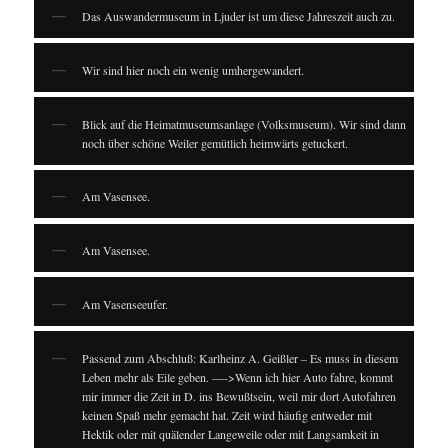
Das Auswandermuseum in Ljuder ist um diese Jahreszeit auch zu.
Wir sind hier noch ein wenig umhergewandert.
Blick auf die Heimatmuseumsanlage (Volksmuseum). Wir sind dann
noch über schöne Weiler gemütlich heimwärts getuckert.
Am Vasensee.
Am Vasensee.
Am Vasenseeufer.
Passend zum Abschluß: Karlheinz A. Geißler – Es muss in diesem
Leben mehr als Eile geben. —->Wenn ich hier Auto fahre, kommt
mir immer die Zeit in D. ins Bewußtsein, weil mir dort Autofahren
keinen Spaß mehr gemacht hat. Zeit wird häufig entweder mit
Hektik oder mit quälender Langeweile oder mit Langsamkeit in