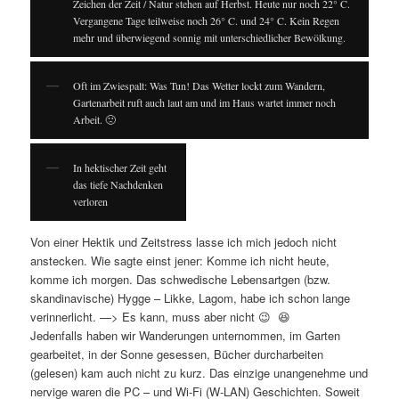
Zeichen der Zeit / Natur stehen auf Herbst. Heute nur noch 22° C.
Vergangene Tage teilweise noch 26° C. und 24° C. Kein Regen
mehr und überwiegend sonnig mit unterschiedlicher Bewölkung.
Oft im Zwiespalt: Was Tun! Das Wetter lockt zum Wandern,
Gartenarbeit ruft auch laut am und im Haus wartet immer noch
Arbeit. 🙁
In hektischer Zeit geht
das tiefe Nachdenken
verloren
Von einer Hektik und Zeitstress lasse ich mich jedoch nicht
anstecken. Wie sagte einst jener: Komme ich nicht heute,
komme ich morgen. Das schwedische Lebensartgen (bzw.
skandinavische) Hygge – Likke, Lagom, habe ich schon lange
verinnerlicht. —> Es kann, muss aber nicht 😉 😆
Jedenfalls haben wir Wanderungen unternommen, im Garten
gearbeitet, in der Sonne gesessen, Bücher durcharbeiten
(gelesen) kam auch nicht zu kurz. Das einzige unangenehme und
nervige waren die PC – und Wi-Fi (W-LAN) Geschichten. Soweit