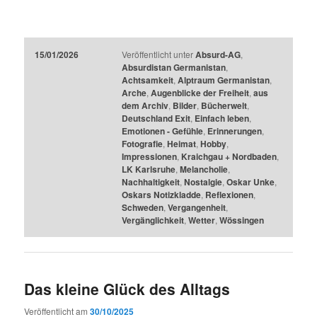
15/01/2026
Veröffentlicht unter
Absurd-AG
,
Absurdistan Germanistan
,
Achtsamkeit
,
Alptraum Germanistan
,
Arche
,
Augenblicke der Freiheit
,
aus
dem Archiv
,
Bilder
,
Bücherwelt
,
Deutschland Exit
,
Einfach leben
,
Emotionen - Gefühle
,
Erinnerungen
,
Fotografie
,
Heimat
,
Hobby
,
Impressionen
,
Kraichgau + Nordbaden
,
LK Karlsruhe
,
Melancholie
,
Nachhaltigkeit
,
Nostalgie
,
Oskar Unke
,
Oskars Notizkladde
,
Reflexionen
,
Schweden
,
Vergangenheit
,
Vergänglichkeit
,
Wetter
,
Wössingen
Das kleine Glück des Alltags
Veröffentlicht am
30/10/2025