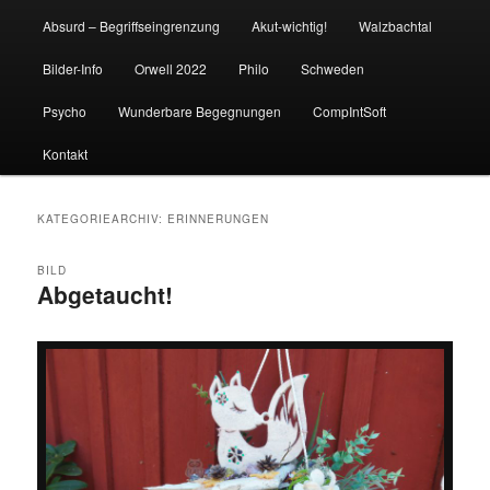
Absurd – Begriffseingrenzung
Akut-wichtig!
Walzbachtal
Bilder-Info
Orwell 2022
Philo
Schweden
Psycho
Wunderbare Begegnungen
CompIntSoft
Kontakt
KATEGORIEARCHIV:
ERINNERUNGEN
BILD
Abgetaucht!