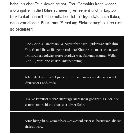
habe ich aber Teile davon gelöst, Frau Gemahlin kann wieder
störungsfrei in die Röhre schauen (Fernsehen) und ihr Laptop
funktioniert nun mit Ethernetkabel. Ist mir irgendwie auch lieber,
denn von all dem Funkkram (Strahlung Elektrosmog) bin ich nicht
so begeistert.
Eine kleine Ausfahrt am 04. September nach Ljuder war auch drin.
Frau Gemahlin wollte gerne mal eine Kirche von innen sehen, was
hier noch erfreulicherweise möglich war. Schönes warmes Wetter
(26° C.) verführte zu der Unternehmung.
Allein die Fahrt nach Ljuder ist für mich immer wieder schön auf
idyllischer Landstraße.
Das Volksmuseum war allerdings nicht mehr geöffnet. An den See
kommt man schlecht dran von dieser Seite.
Auch hier gibt es wunderbare Schwedenhäuser zu bestaunen, die ich
einfach liebe.