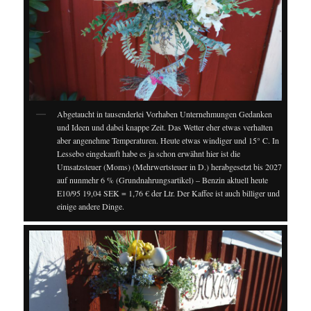
Abgetaucht in tausenderlei Vorhaben Unternehmungen Gedanken
und Ideen und dabei knappe Zeit. Das Wetter eher etwas verhalten
aber angenehme Temperaturen. Heute etwas windiger und 15° C. In
Lessebo eingekauft habe es ja schon erwähnt hier ist die
Umsatzsteuer (Moms) (Mehrwertsteuer in D.) herabgesetzt bis 2027
auf nunmehr 6 % (Grundnahrungsartikel) – Benzin aktuell heute
E10/95 19,04 SEK = 1,76 € der Ltr. Der Kaffee ist auch billiger und
einige andere Dinge.