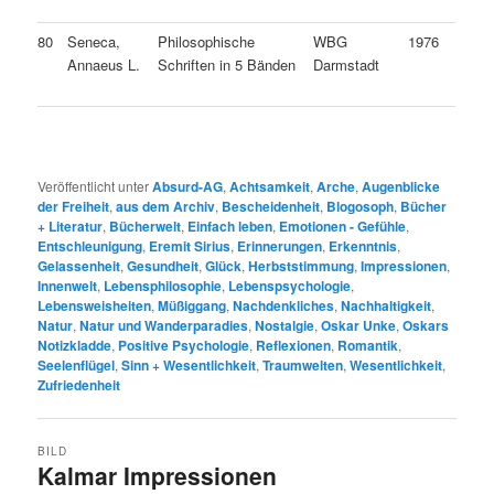
80
Seneca,
Philosophische
WBG
1976
Annaeus L.
Schriften in 5 Bänden
Darmstadt
Veröffentlicht unter
Absurd-AG
,
Achtsamkeit
,
Arche
,
Augenblicke
der Freiheit
,
aus dem Archiv
,
Bescheidenheit
,
Blogosoph
,
Bücher
+ Literatur
,
Bücherwelt
,
Einfach leben
,
Emotionen - Gefühle
,
Entschleunigung
,
Eremit Sirius
,
Erinnerungen
,
Erkenntnis
,
Gelassenheit
,
Gesundheit
,
Glück
,
Herbststimmung
,
Impressionen
,
Innenwelt
,
Lebensphilosophie
,
Lebenspsychologie
,
Lebensweisheiten
,
Müßiggang
,
Nachdenkliches
,
Nachhaltigkeit
,
Natur
,
Natur und Wanderparadies
,
Nostalgie
,
Oskar Unke
,
Oskars
Notizkladde
,
Positive Psychologie
,
Reflexionen
,
Romantik
,
Seelenflügel
,
Sinn + Wesentlichkeit
,
Traumwelten
,
Wesentlichkeit
,
Zufriedenheit
BILD
Kalmar Impressionen