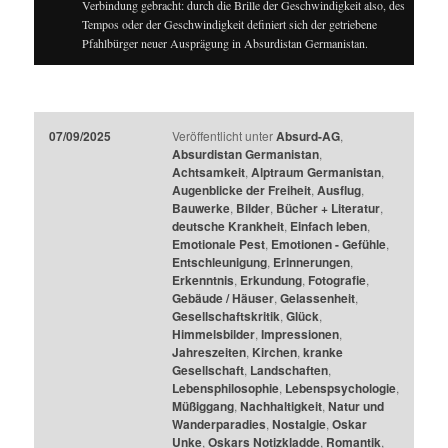
Verbindung gebracht: durch die Brille der Geschwindigkeit also, des
Tempos oder der Geschwindigkeit definiert sich der getriebene
Pfahlbürger neuer Ausprägung in Absurdistan Germanistan.
07/09/2025
Veröffentlicht unter
Absurd-AG
,
Absurdistan Germanistan
,
Achtsamkeit
,
Alptraum Germanistan
,
Augenblicke der Freiheit
,
Ausflug
,
Bauwerke
,
Bilder
,
Bücher + Literatur
,
deutsche Krankheit
,
Einfach leben
,
Emotionale Pest
,
Emotionen - Gefühle
,
Entschleunigung
,
Erinnerungen
,
Erkenntnis
,
Erkundung
,
Fotografie
,
Gebäude / Häuser
,
Gelassenheit
,
Gesellschaftskritik
,
Glück
,
Himmelsbilder
,
Impressionen
,
Jahreszeiten
,
Kirchen
,
kranke
Gesellschaft
,
Landschaften
,
Lebensphilosophie
,
Lebenspsychologie
,
Müßiggang
,
Nachhaltigkeit
,
Natur und
Wanderparadies
,
Nostalgie
,
Oskar
Unke
,
Oskars Notizkladde
,
Romantik
,