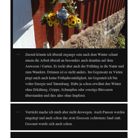
Zurzeit könnte ich überall zugange sein nach dem Winter schaut
einem die Arbeit überall an besonders auch draußen auf dem
Anwesen / Garten. Es lockt aber auch der Frühling in die Natur und
zum Wandern. Drinnen ist es nicht anders. Im Gegensatz zu Vielen
plagt mich auch keine Frühjahrsmüdigkeit, im Gegenteil ich bin
voller Energie und Tatendrang. Habe ja schon erwähnt den Winter
ohne Erkältung, Grippe, Schnupfen oder sonstige Blessuren
überstanden und dies alles ohne Impferei.
Verrückt mache ich mich aber nicht deswegen. Auch Pausen werden
eingelegt und auch schon das erste Eisessen (schlotzen) fand statt.
Gesonnt wurde sich auch schon.