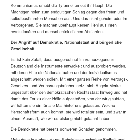
Kommunismus erhebt die Tyrannei erneut ihr Haupt. Die
Mächtigen holen zum endgültigen Schlag gegen den freien und
selbstbestimmten Menschen aus. Und das nicht geheim oder im
Verborgenen. Sie machen überhaupt keinen Hehl aus ihren
revolutionären und menschenfeindlichen Absichten.
Der Angriff auf Demokratie, Nationalstaat und bürgerliche
Gesellschaft
Es ist kein Zufall, dass ausgerechnet im »umerzogenen«
Deutschland die Instrumente entwickelt und ausprobiert werden,
mit deren Hilfe die Nationalstaaten und der Individualismus
abgeschafft werden sollen. Mit einer ganzen Reihe von Vertrags-,
Gesetzes- und Verfassungsbrüchen setzt sich Angela Merkel
ungestraft über den demokratischen Rechtsstaat hinweg und hat
damit das Tor zu einer Hölle aufgestoßen, von der wir glaubten,
wir hätten sie ein für alle Mal hinter uns gelassen. Welche
Herrschaftsform auch kommt, sie wird totalitär sein, und zwar in
einem Ausmaß, wie wir es bislang nicht gekannt haben.
Die Demokratie hat bereits schweren Schaden genommen.
Mehr denn je stehen wir am Scheideweg zwischen Freiheit und