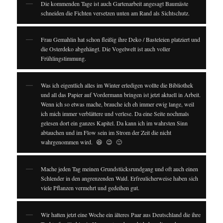
Die kommenden Tage ist auch Gartenarbeit angesagt Baumäste
schneiden die Fichten versetzen unten am Rand als Sichtschutz.
Frau Gemahlin hat schon fleißig ihre Deko / Basteleien platziert und
die Osterdeko abgehängt. Die Vogelwelt ist auch voller
Frühlingstimmung.
Was ich eigentlich alles im Winter erledigen wollte die Bibliothek
und all das Papier auf Vordermann bringen ist jetzt aktuell in Arbeit.
Wenn ich so etwas mache, brauche ich eh immer ewig lange, weil
ich mich immer verblättere und verlese. Da eine Seite nochmals
gelesen dort ein ganzes Kapitel. Da kann ich im wahrsten Sinn
abtauchen und im Flow sein im Strom der Zeit die nicht
wahrgenommen wird. 😆 😉 🙂
Mache jeden Tag meinen Grundstücksrundgang und oft auch einen
Schlender in den angrenzenden Wald. Erfreulicherweise haben sich
viele Pflanzen vermehrt und gedeihen gut.
Wir hatten jetzt eine Woche ein älteres Paar aus Deutschland die ihre