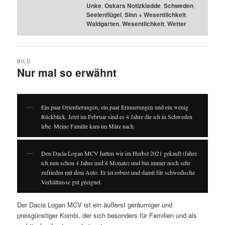
Unke
,
Oskars Notizkladde
,
Schweden
,
Seelenflügel
,
Sinn + Wesentlichkeit
,
Waldgarten
,
Wesentlichkeit
,
Wetter
BILD
Nur mal so erwähnt
Ein paar Orientierungen, ein paar Erinnerungen und ein wenig
Rückblick. Jetzt im Februar sind es 4 Jahre die ich in Schweden
lebe. Meine Familie kam im März nach.
Den Dacia Logan MCV hatten wir im Herbst 2021 gekauft (fahre
ich nun schon 4 Jahre und 4 Monate) und bin immer noch sehr
zufrieden mit dem Auto. Er ist robust und damit für schwedische
Verhältnisse gut geeignet.
Der Dacia Logan MCV ist ein äußerst geräumiger und
preisgünstiger Kombi, der sich besonders für Familien und als