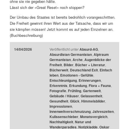
ohne sie nie gegeben hätte.
Lässt sich der »Great Reset« noch stoppen?
Der Umbau des Staates ist bereits bedrohlich vorangeschritten.
Die Freiheit gewinnt ihren Wert aus der Tatsache, dass wir um
sie kämpfen müssen! Jetzt kommt es auf jeden Einzelnen an.
(Buchbeschreibung)
14/04/2026
Veröffentlicht unter
Absurd-AG
,
Absurdistan Germanistan
,
Alptraum
Germanistan
,
Arche
,
Augenblicke der
Freiheit
,
Bilder
,
Bücher + Literatur
,
Bücherwelt
,
Deutschland Exit
,
Einfach
leben
,
Emotionen - Gefühle
,
Entschleunigung
,
Erinnerungen
,
Erkenntnis
,
Erkundung
,
Flora + Fauna
,
Fotografie
,
Frühling
,
Gartenwelt
,
Gebäude / Häuser
,
Gelassenheit
,
Gesundheit
,
Glück
,
Himmelsbilder
,
Impressionen
,
Innenweltverschmutzung
,
Jahreszeiten
,
Kulissenschieber
,
Monatsvergleich
,
Nachhaltigkeit
,
Natur und
Wanderparadies
,
Notizkladde
,
Oskar