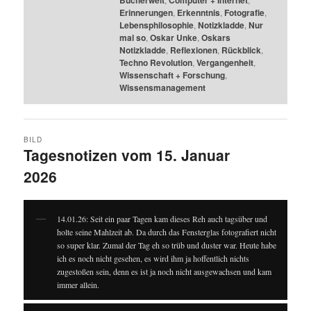
Erinnerungen
,
Erkenntnis
,
Fotografie
,
Lebensphilosophie
,
Notizkladde
,
Nur
mal so
,
Oskar Unke
,
Oskars
Notizkladde
,
Reflexionen
,
Rückblick
,
Techno Revolution
,
Vergangenheit
,
Wissenschaft + Forschung
,
Wissensmanagement
BILD
Tagesnotizen vom 15. Januar
2026
14.01.26: Seit ein paar Tagen kam dieses Reh auch tagsüber und
holte seine Mahlzeit ab. Da durch das Fensterglas fotografiert nicht
so super klar. Zumal der Tag eh so trüb und duster war. Heute habe
ich es noch nicht gesehen, es wird ihm ja hoffentlich nichts
zugestoßen sein, denn es ist ja noch nicht ausgewachsen und kam
immer allein.