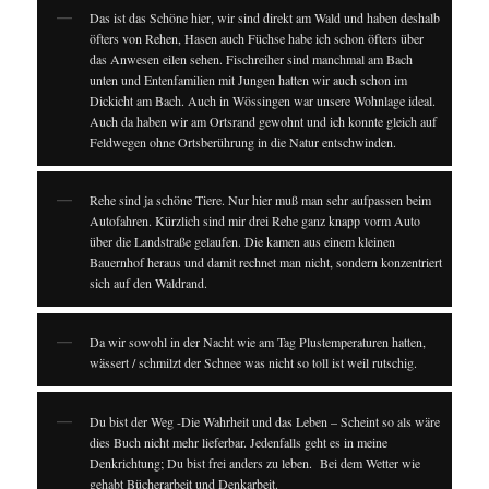
Das ist das Schöne hier, wir sind direkt am Wald und haben deshalb
öfters von Rehen, Hasen auch Füchse habe ich schon öfters über
das Anwesen eilen sehen. Fischreiher sind manchmal am Bach
unten und Entenfamilien mit Jungen hatten wir auch schon im
Dickicht am Bach. Auch in Wössingen war unsere Wohnlage ideal.
Auch da haben wir am Ortsrand gewohnt und ich konnte gleich auf
Feldwegen ohne Ortsberührung in die Natur entschwinden.
Rehe sind ja schöne Tiere. Nur hier muß man sehr aufpassen beim
Autofahren. Kürzlich sind mir drei Rehe ganz knapp vorm Auto
über die Landstraße gelaufen. Die kamen aus einem kleinen
Bauernhof heraus und damit rechnet man nicht, sondern konzentriert
sich auf den Waldrand.
Da wir sowohl in der Nacht wie am Tag Plustemperaturen hatten,
wässert / schmilzt der Schnee was nicht so toll ist weil rutschig.
Du bist der Weg -Die Wahrheit und das Leben – Scheint so als wäre
dies Buch nicht mehr lieferbar. Jedenfalls geht es in meine
Denkrichtung; Du bist frei anders zu leben. Bei dem Wetter wie
gehabt Bücherarbeit und Denkarbeit.