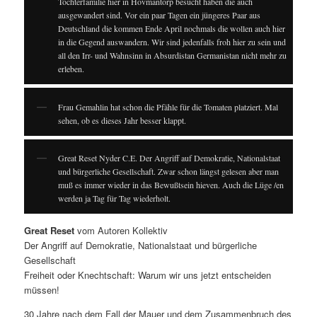
Tochterfamilie hier in Hovmantorp besucht haben die auch
ausgewandert sind. Vor ein paar Tagen ein jüngeres Paar aus
Deutschland die kommen Ende April nochmals die wollen auch hier
in die Gegend auswandern. Wir sind jedenfalls froh hier zu sein und
all den Irr- und Wahnsinn in Absurdistan Germanistan nicht mehr zu
erleben.
Frau Gemahlin hat schon die Pfähle für die Tomaten platziert. Mal
sehen, ob es dieses Jahr besser klappt.
Great Reset Nyder C.E. Der Angriff auf Demokratie, Nationalstaat
und bürgerliche Gesellschaft. Zwar schon längst gelesen aber man
muß es immer wieder in das Bewußtsein hieven. Auch die Lüge /en
werden ja Tag für Tag wiederholt.
Great Reset
vom Autoren Kollektiv
Der Angriff auf Demokratie, Nationalstaat und bürgerliche
Gesellschaft
Freiheit oder Knechtschaft: Warum wir uns jetzt entscheiden
müssen!
30 Jahre nach dem Fall der Mauer und dem Zusammenbruch des