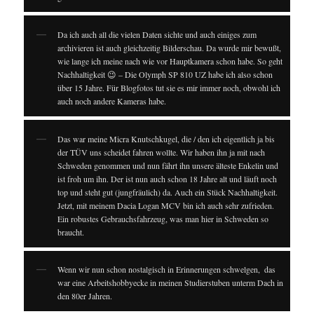
Da ich auch all die vielen Daten sichte und auch einiges zum
archivieren ist auch gleichzeitig Bilderschau. Da wurde mir bewußt,
wie lange ich meine nach wie vor Hauptkamera schon habe. So geht
Nachhaltigkeit 😉 – Die Olymph SP 810 UZ habe ich also schon
über 15 Jahre. Für Blogfotos tut sie es mir immer noch, obwohl ich
auch noch andere Kameras habe.
Das war meine Micra Knutschkugel, die / den ich eigentlich ja bis
der TÜV uns scheidet fahren wollte. Wir haben ihn ja mit nach
Schweden genommen und nun fährt ihn unsere älteste Enkelin und
ist froh um ihn. Der ist nun auch schon 18 Jahre alt und läuft noch
top und steht gut (jungfräulich) da. Auch ein Stück Nachhaltigkeit.
Jetzt, mit meinem Dacia Logan MCV bin ich auch sehr zufrieden.
Ein robustes Gebrauchsfahrzeug, was man hier in Schweden so
braucht.
Wenn wir nun schon nostalgisch in Erinnerungen schwelgen, ⁣⁣ das
war eine Arbeitshobbyecke in meinen Studierstuben unterm Dach in
den 80er Jahren.