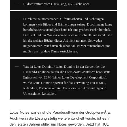
Bildschirmfoto vom Dacia Blog, URL siehe oben.
Durch meine momentanen Aufräumarbeiten und Sichtungen
kommen viele Bilder und Erinnerungen zutage. Durch meine lange
berufliche Selbstständigkeit hatte ich eine größere Fachbibliothek.
Die Titel und das Wissen veraltet aber sehr schnell und somit hatte
ich die meisten Bücher dieser Art nicht mit nach Schweden
mitgenommen. Wir hatten eh schon viel zu viel mitzunehmen und
mußten auch andere Dinge zurücklassen.
Was ist Lotus Domino? Lotus Domino ist der Server, der die
Backend-Funktionalität für die Lotus-Notes-Plattform bereitstellt.
Entwickelt von IBM (früher Lotus Development Corporation),
wurde Lotus Domino speziell für die Verwaltung von E-Mail,
Kalendern, Datenbanken und kollaborativen Anwendungen in
Unternehmen konzipiert.
Lotus Notes war einst die Paradesoftware der Groupware-Ära.
Auch wenn die Lösung stetig weiterentwickelt wurde, ist es in
den letzten Jahren stiller um Notes geworden. Jetzt hat HCL