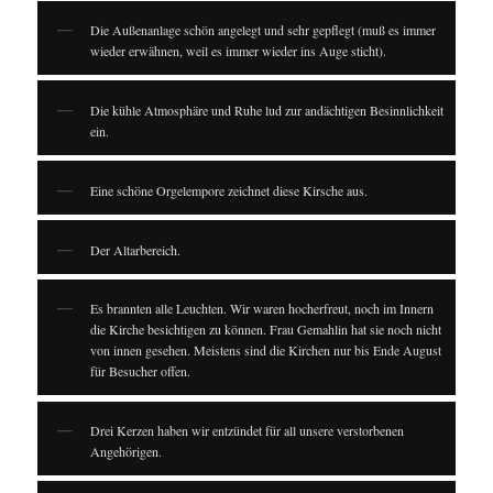
Die Außenanlage schön angelegt und sehr gepflegt (muß es immer
wieder erwähnen, weil es immer wieder ins Auge sticht).
Die kühle Atmosphäre und Ruhe lud zur andächtigen Besinnlichkeit
ein.
Eine schöne Orgelempore zeichnet diese Kirsche aus.
Der Altarbereich.
Es brannten alle Leuchten. Wir waren hocherfreut, noch im Innern
die Kirche besichtigen zu können. Frau Gemahlin hat sie noch nicht
von innen gesehen. Meistens sind die Kirchen nur bis Ende August
für Besucher offen.
Drei Kerzen haben wir entzündet für all unsere verstorbenen
Angehörigen.