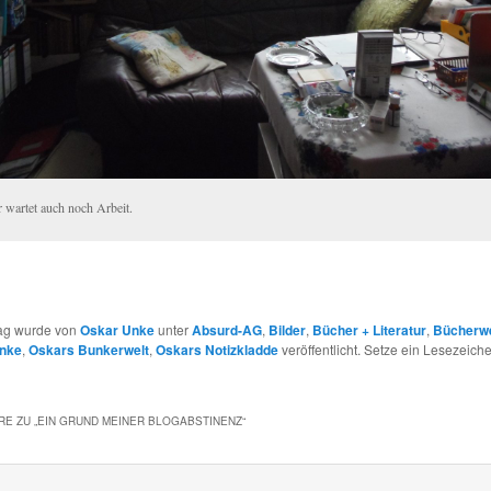
r wartet auch noch Arbeit.
rag wurde von
Oskar Unke
unter
Absurd-AG
,
Bilder
,
Bücher + Literatur
,
Bücherwe
nke
,
Oskars Bunkerwelt
,
Oskars Notizkladde
veröffentlicht. Setze ein Lesezeich
E ZU „
EIN GRUND MEINER BLOGABSTINENZ
“