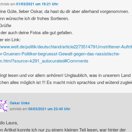
chrieb
am
01/03/2021 um 19:21 Uhr
:
ne Güte, lieber Oskar, da hast du dir aber allerhand vorgenommen.
nn wünsche ich dir frohes Sortieren.
 Grüße
 der auch deine Fotos alle gut gefallen.
er ein Link:
//www.welt.de/politik/deutschland/article227351479/Umstrittener-Auftrit
er-Gruenen-Politiker-begruesst-Gewalt-gegen-das-rassistische-
m.html?source=k291_autocurated#Comments
ngt lesen und vor allem anhören! Unglaublich, was in unserem Land
chen alles möglich ist !!! Es macht mich sprachlos und wütend zuglei
Oskar Unke
schrieb
am
06/03/2021 um 23:40 Uhr
:
llo Laura,
n Artikel konnte ich nur zu einem kleinen Teil lesen, war hinter der