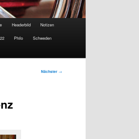
e
Headerbild
Notizen
022
Philo
Schweden
Nächster
→
enz