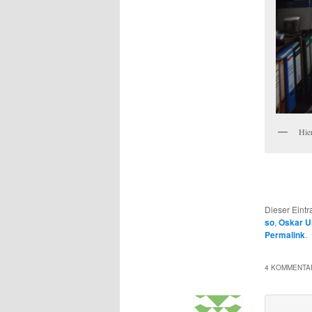
Hie
Dieser Eint
so
,
Oskar U
Permalink
.
4 KOMMENTAR