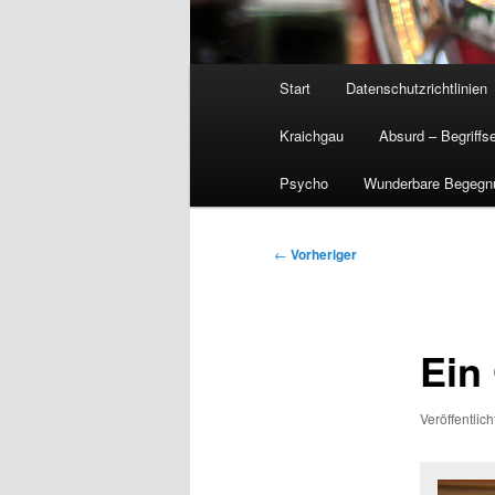
Hauptmenü
Start
Datenschutzrichtlinien
Kraichgau
Absurd – Begriffs
Psycho
Wunderbare Begegn
Beitragsnavigation
←
Vorheriger
Ein
Veröffentlic