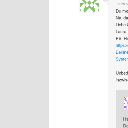
Laura
s
Du mei
Na, da
Liebe
Laura,
PS: Hi
https:
Berlin
Syste
Unbedi
inzwis
Ha
De