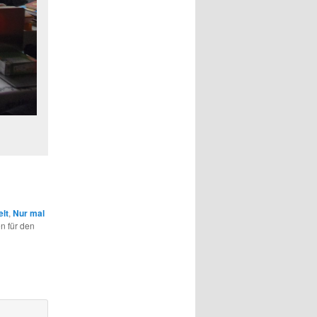
lt
,
Nur mal
en für den