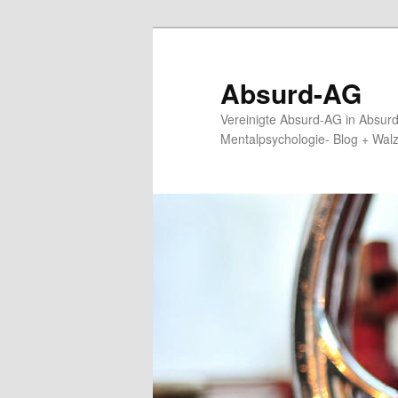
Zum
primären
Inhalt
Absurd-AG
springen
Vereinigte Absurd-AG in Absur
Mentalpsychologie- Blog + Wal