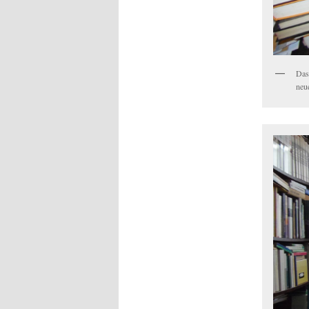
Das
neue