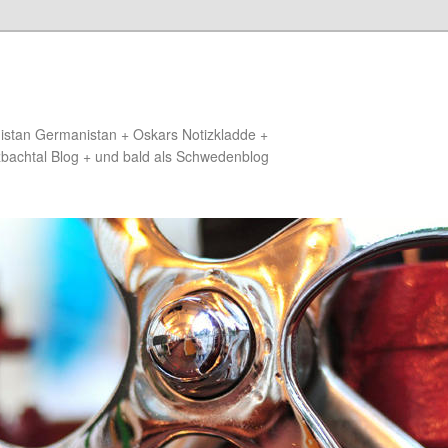
distan Germanistan + Oskars Notizkladde +
zbachtal Blog + und bald als Schwedenblog