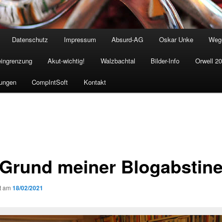
Datenschutz
Impressum
Absurd-AG
Oskar Unke
Weg
eingrenzung
Akut-wichtig!
Walzbachtal
Bilder-Info
Orwell 2
ungen
CompIntSoft
Kontakt
 Grund meiner Blogabstin
ht am
18/02/2021