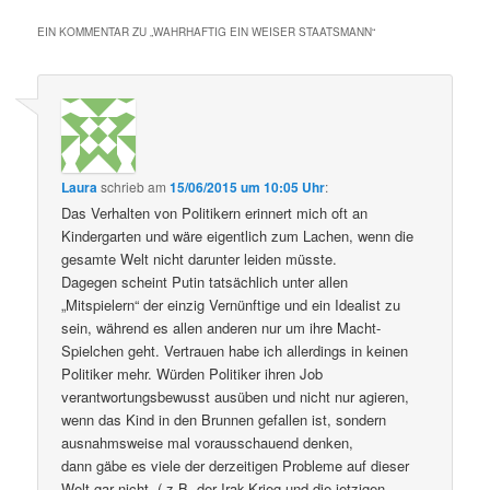
EIN KOMMENTAR ZU „
WAHRHAFTIG EIN WEISER STAATSMANN
“
Laura
schrieb
am
15/06/2015 um 10:05 Uhr
:
Das Verhalten von Politikern erinnert mich oft an
Kindergarten und wäre eigentlich zum Lachen, wenn die
gesamte Welt nicht darunter leiden müsste.
Dagegen scheint Putin tatsächlich unter allen
„Mitspielern“ der einzig Vernünftige und ein Idealist zu
sein, während es allen anderen nur um ihre Macht-
Spielchen geht. Vertrauen habe ich allerdings in keinen
Politiker mehr. Würden Politiker ihren Job
verantwortungsbewusst ausüben und nicht nur agieren,
wenn das Kind in den Brunnen gefallen ist, sondern
ausnahmsweise mal vorausschauend denken,
dann gäbe es viele der derzeitigen Probleme auf dieser
Welt gar nicht. ( z.B. der Irak-Krieg und die jetzigen