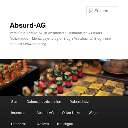
Zum
primären
Such
Inhalt
springen
Absurd-AG
Vereinigte Absurd-AG in Absurdistan Germanistan + Oskars
Notizkladde + Mentalpsychologie- Blog + Walzbachtal Blog + und
bald als Schwedenblog
Hauptmenü
Start
Datenschutzrichtlinien
Datenschutz
Impressum
Absurd-AG
Oskar Unke
Wege
Headerbild
Notizen
Kraichgau