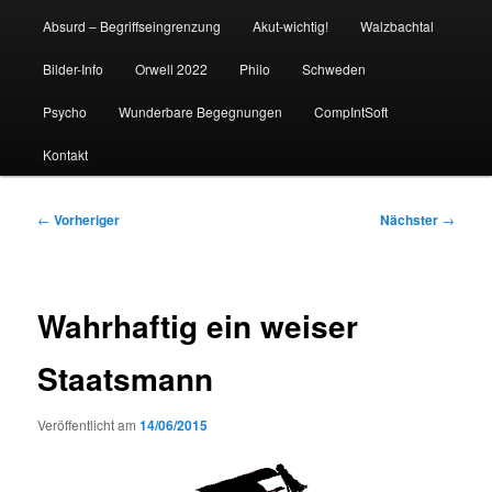
Absurd – Begriffseingrenzung
Akut-wichtig!
Walzbachtal
Bilder-Info
Orwell 2022
Philo
Schweden
Psycho
Wunderbare Begegnungen
CompIntSoft
Kontakt
Beitragsnavigation
←
Vorheriger
Nächster
→
Wahrhaftig ein weiser
Staatsmann
Veröffentlicht am
14/06/2015