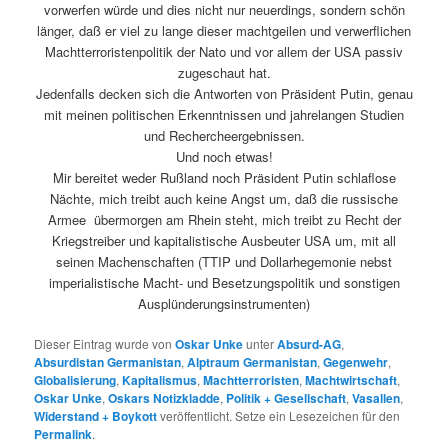
vorwerfen würde und dies nicht nur neuerdings, sondern schön
länger, daß er viel zu lange dieser machtgeilen und verwerflichen
Machtterroristenpolitik der Nato und vor allem der USA passiv
zugeschaut hat.
Jedenfalls decken sich die Antworten von Präsident Putin, genau
mit meinen politischen Erkenntnissen und jahrelangen Studien
und Rechercheergebnissen.
Und noch etwas!
Mir bereitet weder Rußland noch Präsident Putin schlaflose
Nächte, mich treibt auch keine Angst um, daß die russische
Armee übermorgen am Rhein steht, mich treibt zu Recht der
Kriegstreiber und kapitalistische Ausbeuter USA um, mit all
seinen Machenschaften (TTIP und Dollarhegemonie nebst
imperialistische Macht- und Besetzungspolitik und sonstigen
Ausplünderungsinstrumenten)
Dieser Eintrag wurde von
Oskar Unke
unter
Absurd-AG
,
Absurdistan Germanistan
,
Alptraum Germanistan
,
Gegenwehr
,
Globalisierung
,
Kapitalismus
,
Machtterroristen
,
Machtwirtschaft
,
Oskar Unke
,
Oskars Notizkladde
,
Politik + Gesellschaft
,
Vasallen
,
Widerstand + Boykott
veröffentlicht. Setze ein Lesezeichen für den
Permalink
.