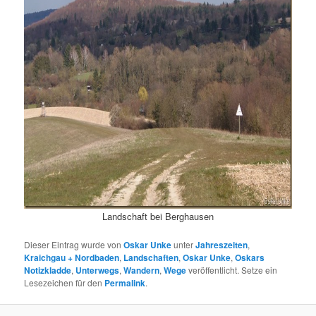
Landschaft bei Berghausen
Dieser Eintrag wurde von
Oskar Unke
unter
Jahreszeiten
,
Kraichgau + Nordbaden
,
Landschaften
,
Oskar Unke
,
Oskars
Notizkladde
,
Unterwegs
,
Wandern
,
Wege
veröffentlicht. Setze ein
Lesezeichen für den
Permalink
.