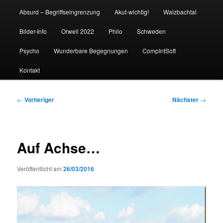
Absurd – Begriffseingrenzung
Akut-wichtig!
Walzbachtal
Bilder-Info
Orwell 2022
Philo
Schweden
Psycho
Wunderbare Begegnungen
CompIntSoft
Kontakt
Beitragsnavigation
←
Vorheriger
Nächster
→
Auf Achse…
Veröffentlicht am
26/03/2016