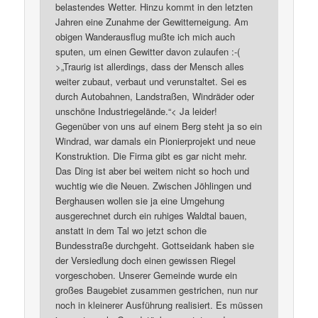
belastendes Wetter. Hinzu kommt in den letzten
Jahren eine Zunahme der Gewitterneigung. Am
obigen Wanderausflug mußte ich mich auch
sputen, um einen Gewitter davon zulaufen :-(
>„Traurig ist allerdings, dass der Mensch alles
weiter zubaut, verbaut und verunstaltet. Sei es
durch Autobahnen, Landstraßen, Windräder oder
unschöne Industriegelände.“< Ja leider!
Gegenüber von uns auf einem Berg steht ja so ein
Windrad, war damals ein Pionierprojekt und neue
Konstruktion. Die Firma gibt es gar nicht mehr.
Das Ding ist aber bei weitem nicht so hoch und
wuchtig wie die Neuen. Zwischen Jöhlingen und
Berghausen wollen sie ja eine Umgehung
ausgerechnet durch ein ruhiges Waldtal bauen,
anstatt in dem Tal wo jetzt schon die
Bundesstraße durchgeht. Gottseidank haben sie
der Versiedlung doch einen gewissen Riegel
vorgeschoben. Unserer Gemeinde wurde ein
großes Baugebiet zusammen gestrichen, nun nur
noch in kleinerer Ausführung realisiert. Es müssen