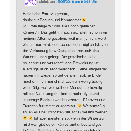
schrieb
am
15/05/2016 um 01:02 Uhr
:
Hallo liebe Frau Morgentau,
danke für Besuch und Kommentar
>“….wie lange wir das alles noch genießen
können.“< Das geht mir auch so, allein schon von
meinem Alter hergesehen, weil man ja nicht weiß
wie alt man wird, oder ob es noch möglich ist, von
der Verfassung bzw Gesundheit her, daß das
Wandern noch gelingt. Die gesellschaftliche,
politische und wirtschaftliche Entwicklung ist
allerdings auch sehr bedrohlich. Deine Wegebilder
haben mir wieder so gut gefallen, solche Bilder
machen mich manchmal auch ein wenig traurig-
wehmütig, weil weltweit der Mensch so frevelig
mit der Natur umgeht. Immer mehr Idylle und
lauschige Flecken werden zerstört. Pflanzen und
Tierarten für immer ausgerottet.
Wettermäßig
sollen es über Pfingsten nur 14° C bei uns werden
Ist aber meistens so, wenn der Winter zu
mild war, gibt es ein kühles und unbeständiges
Frühjahr (Frühling). Nochmals wünsche ich dir