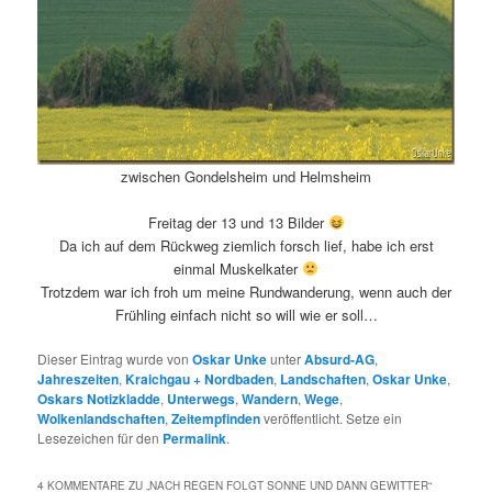
zwischen Gondelsheim und Helmsheim
Freitag der 13 und 13 Bilder
Da ich auf dem Rückweg ziemlich forsch lief, habe ich erst
einmal Muskelkater
Trotzdem war ich froh um meine Rundwanderung, wenn auch der
Frühling einfach nicht so will wie er soll…
Dieser Eintrag wurde von
Oskar Unke
unter
Absurd-AG
,
Jahreszeiten
,
Kraichgau + Nordbaden
,
Landschaften
,
Oskar Unke
,
Oskars Notizkladde
,
Unterwegs
,
Wandern
,
Wege
,
Wolkenlandschaften
,
Zeitempfinden
veröffentlicht. Setze ein
Lesezeichen für den
Permalink
.
4 KOMMENTARE ZU „
NACH REGEN FOLGT SONNE UND DANN GEWITTER
“