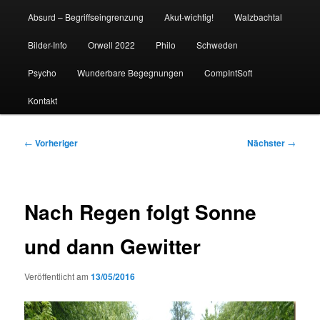
Absurd – Begriffseingrenzung
Akut-wichtig!
Walzbachtal
Bilder-Info
Orwell 2022
Philo
Schweden
Psycho
Wunderbare Begegnungen
CompIntSoft
Kontakt
Beitragsnavigation
←
Vorheriger
Nächster
→
Nach Regen folgt Sonne
und dann Gewitter
Veröffentlicht am
13/05/2016