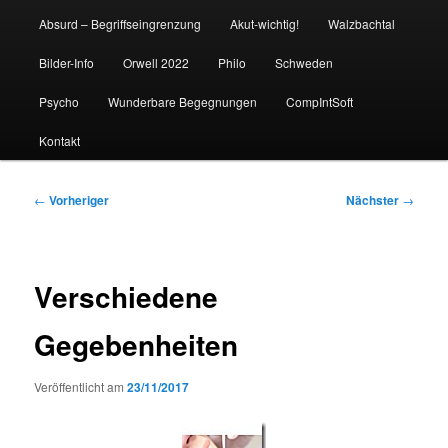
Absurd – Begriffseingrenzung
Akut-wichtig!
Walzbachtal
Bilder-Info
Orwell 2022
Philo
Schweden
Psycho
Wunderbare Begegnungen
CompIntSoft
Kontakt
Beitragsnavigation
←
Vorheriger
Nächster
→
Verschiedene
Gegebenheiten
Veröffentlicht am
23/11/2017