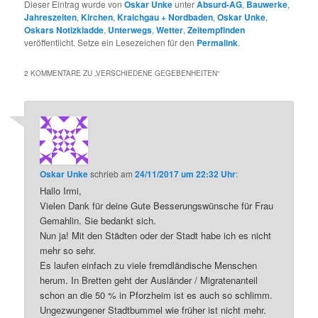
Dieser Eintrag wurde von
Oskar Unke
unter
Absurd-AG
,
Bauwerke
,
Jahreszeiten
,
Kirchen
,
Kraichgau + Nordbaden
,
Oskar Unke
,
Oskars Notizkladde
,
Unterwegs
,
Wetter
,
Zeitempfinden
veröffentlicht. Setze ein Lesezeichen für den
Permalink
.
2 KOMMENTARE ZU „
VERSCHIEDENE GEGEBENHEITEN
“
Oskar Unke
schrieb
am
24/11/2017 um 22:32 Uhr
:
Hallo Irmi,
Vielen Dank für deine Gute Besserungswünsche für Frau
Gemahlin. Sie bedankt sich.
Nun ja! Mit den Städten oder der Stadt habe ich es nicht
mehr so sehr.
Es laufen einfach zu viele fremdländische Menschen
herum. In Bretten geht der Ausländer / Migratenanteil
schon an die 50 % in Pforzheim ist es auch so schlimm.
Ungezwungener Stadtbummel wie früher ist nicht mehr.