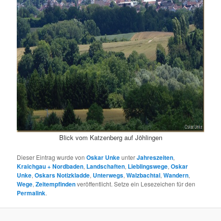
Blick vom Katzenberg auf Jöhlingen
Dieser Eintrag wurde von
Oskar Unke
unter
Jahreszeiten
,
Kraichgau + Nordbaden
,
Landschaften
,
Lieblingswege
,
Oskar
Unke
,
Oskars Notizkladde
,
Unterwegs
,
Walzbachtal
,
Wandern
,
Wege
,
Zeitempfinden
veröffentlicht. Setze ein Lesezeichen für den
Permalink
.