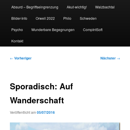
Absurd – Begriffseingrenzung
Akut-wichtig!
Walzbachtal
Bilder-Info
Orwell 2022
Philo
Schweden
Psycho
Wunderbare Begegnungen
CompIntSoft
Kontakt
Beitragsnavigation
←
Vorheriger
Nächster
→
Sporadisch: Auf
Wanderschaft
Veröffentlicht am
05/07/2016