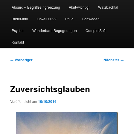
Absurd – Begriffseingrenzung
Akut-wichtig!
Walzbachtal
Bilder-Info
Orwell 2022
Philo
Schweden
Psycho
Wunderbare Begegnungen
CompIntSoft
Kontakt
Beitragsnavigation
←
Vorheriger
Nächster
→
Zuversichtsglauben
Veröffentlicht am
10/10/2016