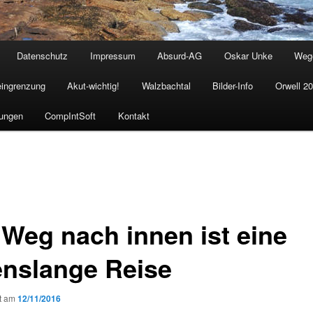
Datenschutz
Impressum
Absurd-AG
Oskar Unke
Weg
eingrenzung
Akut-wichtig!
Walzbachtal
Bilder-Info
Orwell 2
ungen
CompIntSoft
Kontakt
 Weg nach innen ist eine
enslange Reise
ht am
12/11/2016