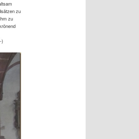
altsam
ndsätzen zu
 ihm zu
 krönend
-)