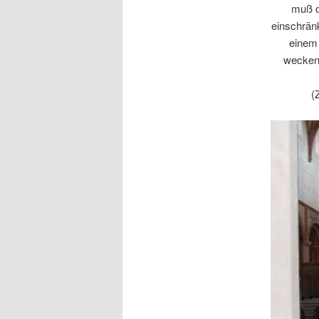
muß d
einschränk
einem 
wecken,
(