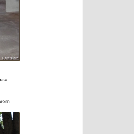
esse
bronn