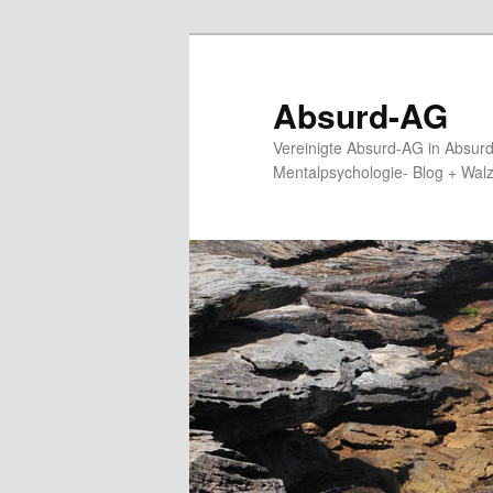
Zum
primären
Inhalt
Absurd-AG
springen
Vereinigte Absurd-AG in Absur
Mentalpsychologie- Blog + Wal