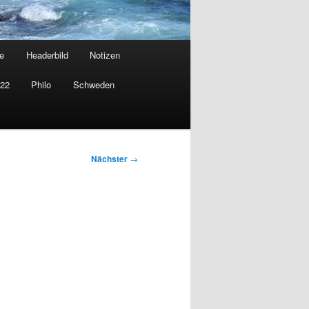
e
Headerbild
Notizen
022
Philo
Schweden
Nächster
→