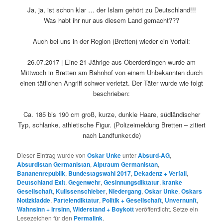
Ja, ja, ist schon klar … der Islam gehört zu Deutschland!!!
Was habt ihr nur aus diesem Land gemacht???
Auch bei uns in der Region (Bretten) wieder ein Vorfall:
26.07.2017 | Eine 21-Jährige aus Oberderdingen wurde am
Mittwoch in Bretten am Bahnhof von einem Unbekannten durch
einen tätlichen Angriff schwer verletzt. Der Täter wurde wie folgt
beschrieben:
Ca. 185 bis 190 cm groß, kurze, dunkle Haare, südländischer
Typ, schlanke, athletische Figur. (Polizeimeldung Bretten – zitiert
nach Landfunker.de)
Dieser Eintrag wurde von
Oskar Unke
unter
Absurd-AG
,
Absurdistan Germanistan
,
Alptraum Germanistan
,
Bananenrepublik
,
Bundestagswahl 2017
,
Dekadenz + Verfall
,
Deutschland Exit
,
Gegenwehr
,
Gesinnungsdiktatur
,
kranke
Gesellschaft
,
Kulissenschieber
,
Niedergang
,
Oskar Unke
,
Oskars
Notizkladde
,
Parteiendiktatur
,
Politik + Gesellschaft
,
Unvernunft
,
Wahnsinn + Irrsinn
,
Widerstand + Boykott
veröffentlicht. Setze ein
Lesezeichen für den
Permalink
.