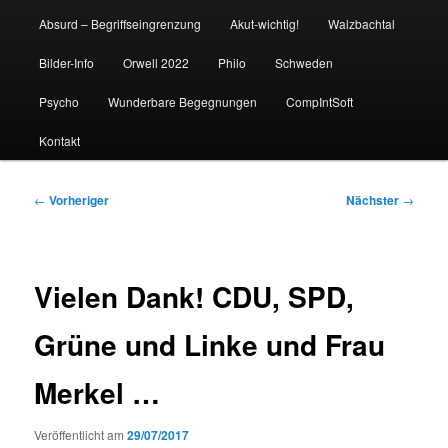
Absurd – Begriffseingrenzung
Akut-wichtig!
Walzbachtal
Bilder-Info
Orwell 2022
Philo
Schweden
Psycho
Wunderbare Begegnungen
CompIntSoft
Kontakt
Beitragsnavigation
←
Vorheriger
Nächster
→
Vielen Dank! CDU, SPD,
Grüne und Linke und Frau
Merkel …
Veröffentlicht am
29/07/2017