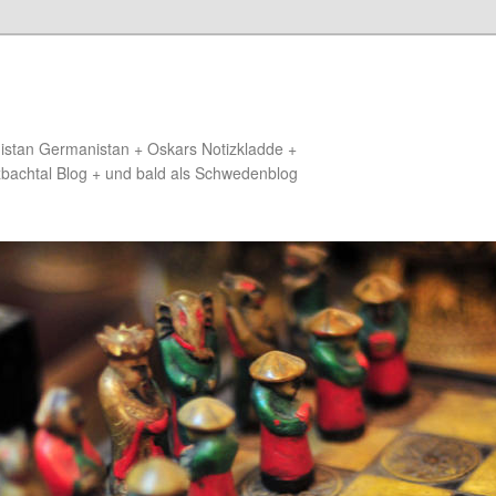
distan Germanistan + Oskars Notizkladde +
zbachtal Blog + und bald als Schwedenblog