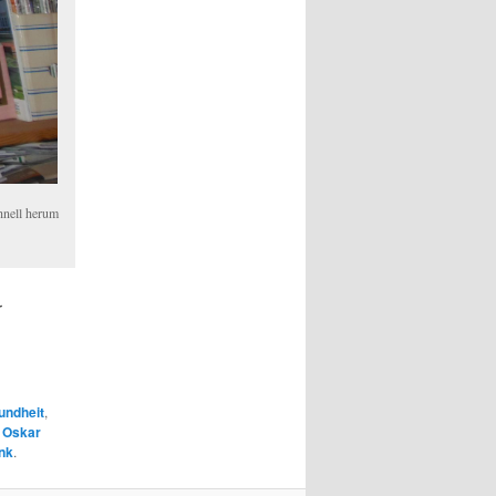
chnell herum
r
undheit
,
,
Oskar
nk
.