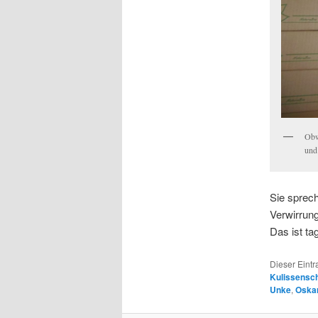
Obwo
und
Sie sprech
Verwirrun
Das ist ta
Dieser Eint
Kulissensc
Unke
,
Oskar