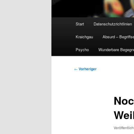
Hauptmenü
Start
Datenschutzrichtlinien
Kraichgau
Absurd – Begriffs
Psycho
Wunderbare Begegn
Beitragsnavigation
←
Vorheriger
Noc
Wei
Veröffentlic