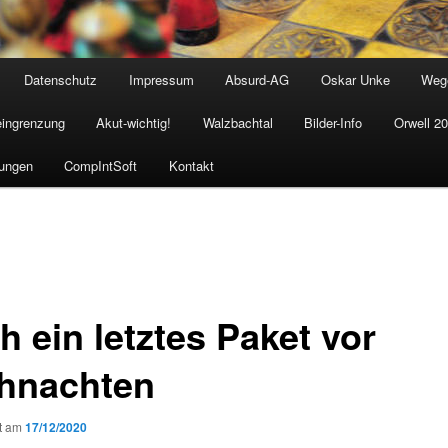
Datenschutz
Impressum
Absurd-AG
Oskar Unke
Weg
eingrenzung
Akut-wichtig!
Walzbachtal
Bilder-Info
Orwell 2
ungen
CompIntSoft
Kontakt
h ein letztes Paket vor
hnachten
ht am
17/12/2020