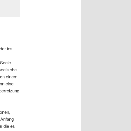
der ins
 Seele.
seelische
 von einem
nn eine
berreizung
onen,
 Anfang
r die es