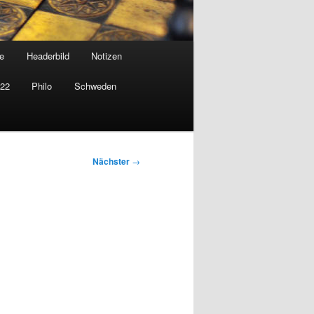
e
Headerbild
Notizen
022
Philo
Schweden
Nächster
→