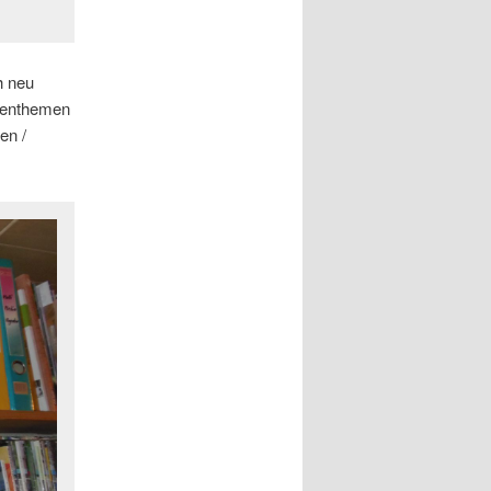
h neu
irenthemen
en /