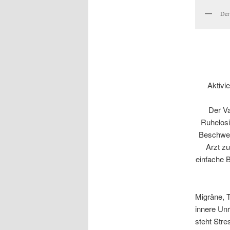
Der 
Aktivi
Der Va
Ruhelosi
Beschwerd
Arzt z
einfache 
Migräne, 
innere Un
steht Stre