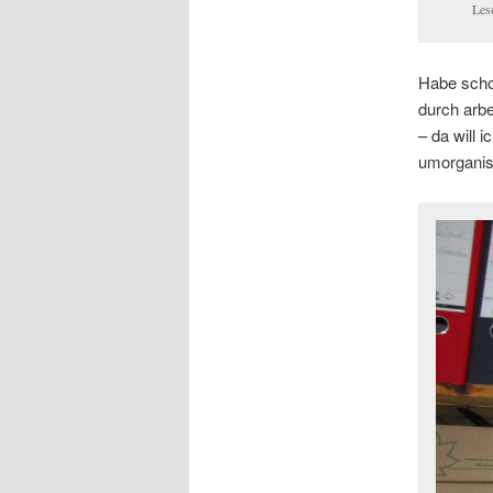
Les
Habe scho
durch arbe
– da will 
umorganis