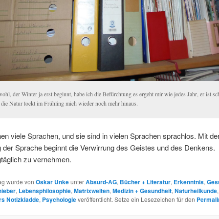
hl, der Winter ja erst beginnt, habe ich die Befürchtung es ergeht mir wie jedes Jahr, er ist s
 die Natur lockt im Frühling mich wieder noch mehr hinaus.
en viele Sprachen, und sie sind in vielen Sprachen sprachlos. Mit de
g der Sprache beginnt die Verwirrung des Geistes und des Denkens.
gtäglich zu vernehmen.
rag wurde von
Oskar Unke
unter
Absurd-AG
,
Bücher + Literatur
,
Erkenntnis
,
Ges
hieber
,
Lebensphilosophie
,
Matrixwelten
,
Medizin + Gesundheit
,
Naturheilkunde
s Notizkladde
,
Psychologie
veröffentlicht. Setze ein Lesezeichen für den
Permali