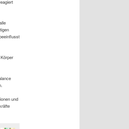
eagiert
alle
tigen
eeinflusst
 Körper
alance
n.
tionen und
räfte