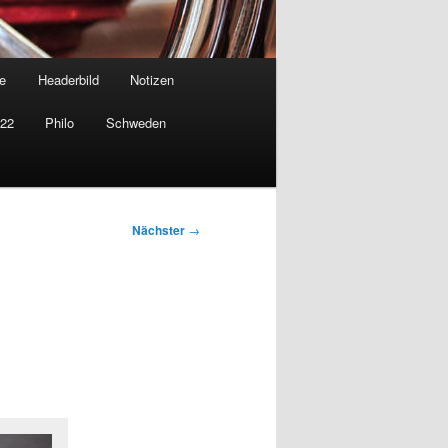
e
Headerbild
Notizen
022
Philo
Schweden
Nächster
→