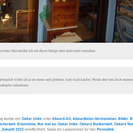
 zweites Mal möchte ich mit dieser Menge aber nicht mehr umziehen.
prünglich wollte ich ja ein neues und größeres Auto noch kaufen. Werde aber nun doch meinen
rahüpfer mitnehmen.
rag wurde von
Oskar Unke
unter
Absurd-AG
,
Absurdistan Germanistan
,
Bilder
,
B
cherwelt
,
Erkenntnis
,
Nur mal so
,
Oskar Unke
,
Oskars Bunkerwelt
,
Oskars Not
,
Zukunft 2022
veröffentlicht. Setze ein Lesezeichen für den
Permalink
.