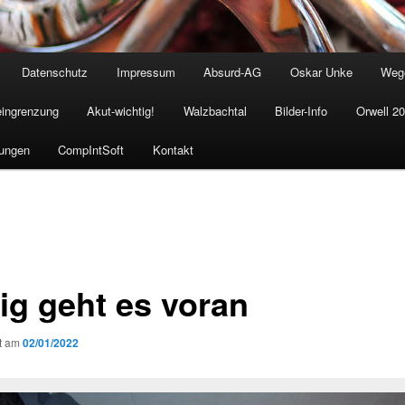
Datenschutz
Impressum
Absurd-AG
Oskar Unke
Weg
eingrenzung
Akut-wichtig!
Walzbachtal
Bilder-Info
Orwell 2
ungen
CompIntSoft
Kontakt
tig geht es voran
ht am
02/01/2022