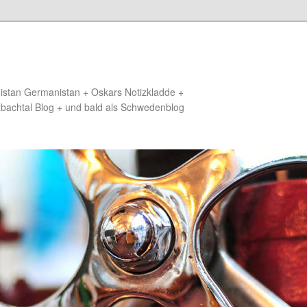
distan Germanistan + Oskars Notizkladde +
zbachtal Blog + und bald als Schwedenblog