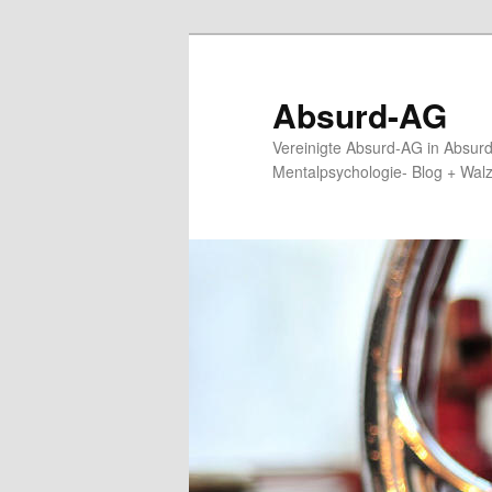
Zum
primären
Inhalt
Absurd-AG
springen
Vereinigte Absurd-AG in Absur
Mentalpsychologie- Blog + Wal