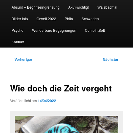
Absurd – Begriffseingrenzung
Akut-wichtig!
Walzbachtal
Bilder-Info
Orwell 2022
Philo
Schweden
Psycho
Wunderbare Begegnungen
CompIntSoft
Kontakt
Beitragsnavigation
←
Vorheriger
Nächster
→
Wie doch die Zeit vergeht
Veröffentlicht am
14/04/2022