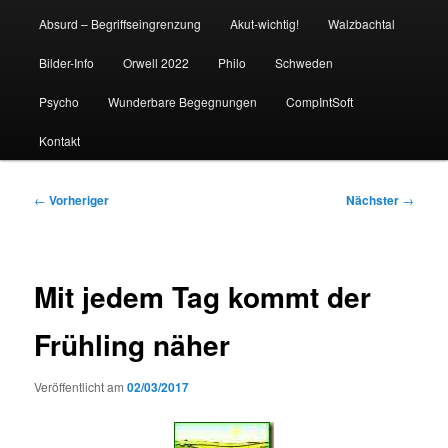
Absurd – Begriffseingrenzung
Akut-wichtig!
Walzbachtal
Bilder-Info
Orwell 2022
Philo
Schweden
Psycho
Wunderbare Begegnungen
CompIntSoft
Kontakt
Beitragsnavigation
←
Vorheriger
Nächster
→
Mit jedem Tag kommt der
Frühling näher
Veröffentlicht am
02/03/2017