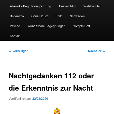
Absurd – Begriffseingrenzung
Akut-wichtig!
Walzbachtal
Bilder-Info
Orwell 2022
Philo
Schweden
Psycho
Wunderbare Begegnungen
CompIntSoft
Kontakt
Beitragsnavigation
←
Vorheriger
Nächster
→
Nachtgedanken 112 oder
die Erkenntnis zur Nacht
Veröffentlicht am
22/02/2020