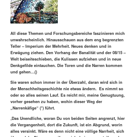
All diese Themen und Forschungsbereiche faszinieren mich
unwahrscheinlich. Hinausschauen aus dem eng begrenzten
Teller – Imperium der Mehrheit. Neues denken und in
Erwägung ziehen. Den Vorhang der Banalität und der 08/15 –
Welt beiseiteschieben, die Kulissen aufziehen und in neue
Denkgefilde eintauchen.
Die Toren und die Narren
kommen
und gehen…()
Sie waren schon immer in der Überzahl, daran wird sich in
der Menschheitsgeschichte nie etwas ändern. Es nimmt so
oder so alles seinen Lauf. Es reicht mir, meine Genugtuung,
vorher gesehen zu haben, wohin dieser Weg der
„Narrenkäfige“ (*) führt.
„
Das Unendliche, woran Du von beiden Seiten angrenzt, hier
die Vergangenheit, dort die Zukunft, ist ein Abgrund, worin
alles versinkt. Wäre es denn nicht eine völlige Narrheit, sich