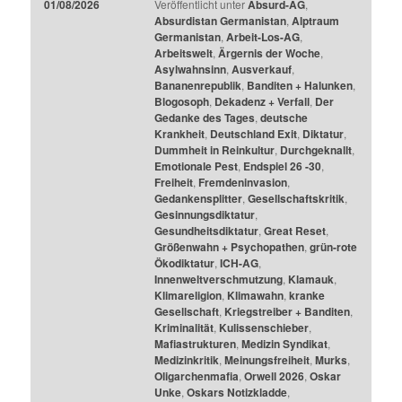
01/08/2026
Veröffentlicht unter
Absurd-AG
,
Absurdistan Germanistan
,
Alptraum
Germanistan
,
Arbeit-Los-AG
,
Arbeitswelt
,
Ärgernis der Woche
,
Asylwahnsinn
,
Ausverkauf
,
Bananenrepublik
,
Banditen + Halunken
,
Blogosoph
,
Dekadenz + Verfall
,
Der
Gedanke des Tages
,
deutsche
Krankheit
,
Deutschland Exit
,
Diktatur
,
Dummheit in Reinkultur
,
Durchgeknallt
,
Emotionale Pest
,
Endspiel 26 -30
,
Freiheit
,
Fremdeninvasion
,
Gedankensplitter
,
Gesellschaftskritik
,
Gesinnungsdiktatur
,
Gesundheitsdiktatur
,
Great Reset
,
Größenwahn + Psychopathen
,
grün-rote
Ökodiktatur
,
ICH-AG
,
Innenweltverschmutzung
,
Klamauk
,
Klimareligion
,
Klimawahn
,
kranke
Gesellschaft
,
Kriegstreiber + Banditen
,
Kriminalität
,
Kulissenschieber
,
Mafiastrukturen
,
Medizin Syndikat
,
Medizinkritik
,
Meinungsfreiheit
,
Murks
,
Oligarchenmafia
,
Orwell 2026
,
Oskar
Unke
,
Oskars Notizkladde
,