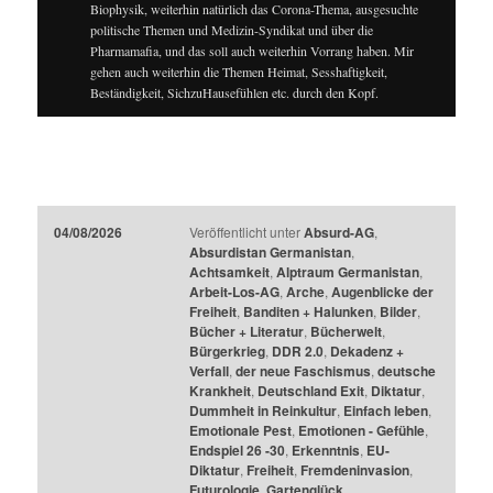
Biophysik, weiterhin natürlich das Corona-Thema, ausgesuchte
politische Themen und Medizin-Syndikat und über die
Pharmamafia, und das soll auch weiterhin Vorrang haben. Mir
gehen auch weiterhin die Themen Heimat, Sesshaftigkeit,
Beständigkeit, SichzuHausefühlen etc. durch den Kopf.
04/08/2026
Veröffentlicht unter
Absurd-AG
,
Absurdistan Germanistan
,
Achtsamkeit
,
Alptraum Germanistan
,
Arbeit-Los-AG
,
Arche
,
Augenblicke der
Freiheit
,
Banditen + Halunken
,
Bilder
,
Bücher + Literatur
,
Bücherwelt
,
Bürgerkrieg
,
DDR 2.0
,
Dekadenz +
Verfall
,
der neue Faschismus
,
deutsche
Krankheit
,
Deutschland Exit
,
Diktatur
,
Dummheit in Reinkultur
,
Einfach leben
,
Emotionale Pest
,
Emotionen - Gefühle
,
Endspiel 26 -30
,
Erkenntnis
,
EU-
Diktatur
,
Freiheit
,
Fremdeninvasion
,
Futurologie
,
Gartenglück
,