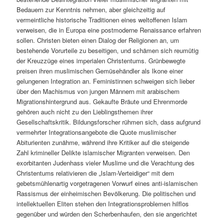
Bedauern zur Kenntnis nehmen, aber gleichzeitig auf
vermeintliche historische Traditionen eines weltoffenen Islam
verweisen, die in Europa eine postmoderne Renaissance erfahren
sollen. Christen bieten einen Dialog der Religionen an, um
bestehende Vorurteile zu beseitigen, und schämen sich reumütig
der Kreuzzüge eines imperialen Christentums. Grünbewegte
preisen ihren muslimischen Gemüsehändler als Ikone einer
gelungenen Integration an. Feministinnen schweigen sich lieber
über den Machismus von jungen Männern mit arabischem
Migrationshintergrund aus. Gekaufte Bräute und Ehrenmorde
gehören auch nicht zu den Lieblingsthemen ihrer
Gesellschaftskritik. Bildungsforscher rühmen sich, dass aufgrund
vermehrter Integrationsangebote die Quote muslimischer
Abiturienten zunähme, während ihre Kritiker auf die steigende
Zahl krimineller Delikte islamischer Migranten verweisen. Den
exorbitanten Judenhass vieler Muslime und die Verachtung des
Christentums relativieren die „Islam-Verteidiger“ mit dem
gebetsmühlenartig vorgetragenen Vorwurf eines anti-islamischen
Rassismus der einheimischen Bevölkerung. Die politischen und
intellektuellen Eliten stehen den Integrationsproblemen hilflos
gegenüber und würden den Scherbenhaufen, den sie angerichtet