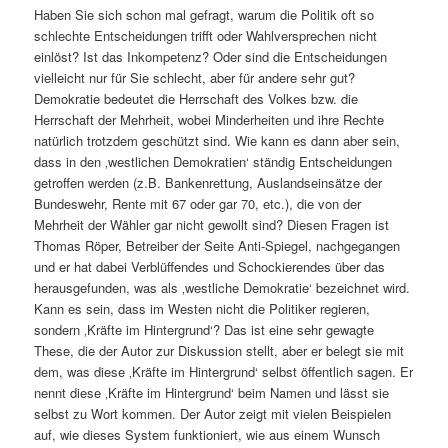
Haben Sie sich schon mal gefragt, warum die Politik oft so
schlechte Entscheidungen trifft oder Wahlversprechen nicht
einlöst? Ist das Inkompetenz? Oder sind die Entscheidungen
vielleicht nur für Sie schlecht, aber für andere sehr gut?
Demokratie bedeutet die Herrschaft des Volkes bzw. die
Herrschaft der Mehrheit, wobei Minderheiten und ihre Rechte
natürlich trotzdem geschützt sind. Wie kann es dann aber sein,
dass in den ‚westlichen Demokratien‘ ständig Entscheidungen
getroffen werden (z.B. Bankenrettung, Auslandseinsätze der
Bundeswehr, Rente mit 67 oder gar 70, etc.), die von der
Mehrheit der Wähler gar nicht gewollt sind? Diesen Fragen ist
Thomas Röper, Betreiber der Seite Anti-Spiegel, nachgegangen
und er hat dabei Verblüffendes und Schockierendes über das
herausgefunden, was als ‚westliche Demokratie‘ bezeichnet wird.
Kann es sein, dass im Westen nicht die Politiker regieren,
sondern ‚Kräfte im Hintergrund‘? Das ist eine sehr gewagte
These, die der Autor zur Diskussion stellt, aber er belegt sie mit
dem, was diese ‚Kräfte im Hintergrund‘ selbst öffentlich sagen. Er
nennt diese ‚Kräfte im Hintergrund‘ beim Namen und lässt sie
selbst zu Wort kommen. Der Autor zeigt mit vielen Beispielen
auf, wie dieses System funktioniert, wie aus einem Wunsch