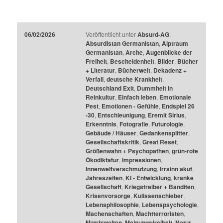
06/02/2026
Veröffentlicht unter
Absurd-AG
,
Absurdistan Germanistan
,
Alptraum
Germanistan
,
Arche
,
Augenblicke der
Freiheit
,
Bescheidenheit
,
Bilder
,
Bücher
+ Literatur
,
Bücherwelt
,
Dekadenz +
Verfall
,
deutsche Krankheit
,
Deutschland Exit
,
Dummheit in
Reinkultur
,
Einfach leben
,
Emotionale
Pest
,
Emotionen - Gefühle
,
Endspiel 26
-30
,
Entschleunigung
,
Eremit Sirius
,
Erkenntnis
,
Fotografie
,
Futurologie
,
Gebäude / Häuser
,
Gedankensplitter
,
Gesellschaftskritik
,
Great Reset
,
Größenwahn + Psychopathen
,
grün-rote
Ökodiktatur
,
Impressionen
,
Innenweltverschmutzung
,
Irrsinn akut
,
Jahreszeiten
,
KI - Entwicklung
,
kranke
Gesellschaft
,
Kriegstreiber + Banditen
,
Krisenvorsorge
,
Kulissenschieber
,
Lebensphilosophie
,
Lebenspsychologie
,
Machenschaften
,
Machtterroristen
,
Matrixwelten
,
Meinungsfreiheit
,
Natur