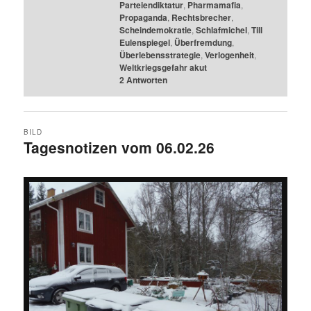
Parteiendiktatur
,
Pharmamafia
,
Propaganda
,
Rechtsbrecher
,
Scheindemokratie
,
Schlafmichel
,
Till
Eulenspiegel
,
Überfremdung
,
Überlebensstrategie
,
Verlogenheit
,
Weltkriegsgefahr akut
2
Antworten
BILD
Tagesnotizen vom 06.02.26