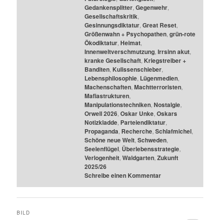
Gedankensplitter
,
Gegenwehr
,
Gesellschaftskritik
,
Gesinnungsdiktatur
,
Great Reset
,
Größenwahn + Psychopathen
,
grün-rote
Ökodiktatur
,
Heimat
,
Innenweltverschmutzung
,
Irrsinn akut
,
kranke Gesellschaft
,
Kriegstreiber +
Banditen
,
Kulissenschieber
,
Lebensphilosophie
,
Lügenmedien
,
Machenschaften
,
Machtterroristen
,
Mafiastrukturen
,
Manipulationstechniken
,
Nostalgie
,
Orwell 2026
,
Oskar Unke
,
Oskars
Notizkladde
,
Parteiendiktatur
,
Propaganda
,
Recherche
,
Schlafmichel
,
Schöne neue Welt
,
Schweden
,
Seelenflügel
,
Überlebensstrategie
,
Verlogenheit
,
Waldgarten
,
Zukunft
2025/26
Schreibe einen Kommentar
BILD