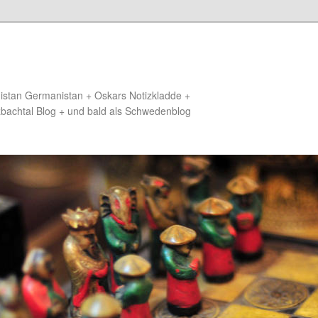
distan Germanistan + Oskars Notizkladde +
zbachtal Blog + und bald als Schwedenblog