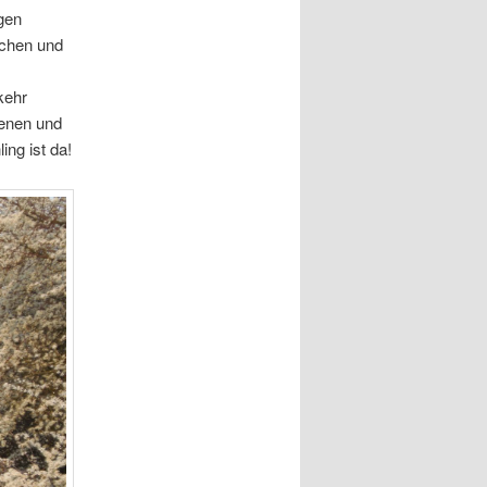
igen
rchen und
kehr
genen und
ing ist da!