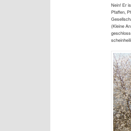
Nein! Er i
Pfaffen, P
Gesellscha
(Kleine A
geschloss
scheinheil