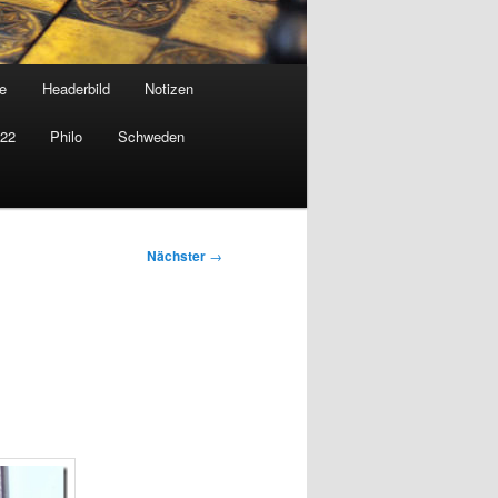
e
Headerbild
Notizen
022
Philo
Schweden
Nächster
→