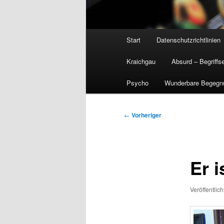
Hauptmenü
Start
Datenschutzrichtlinien
Kraichgau
Absurd – Begriffs
Psycho
Wunderbare Begegn
Beitragsnavigation
←
Vorheriger
Er 
Veröffentlic