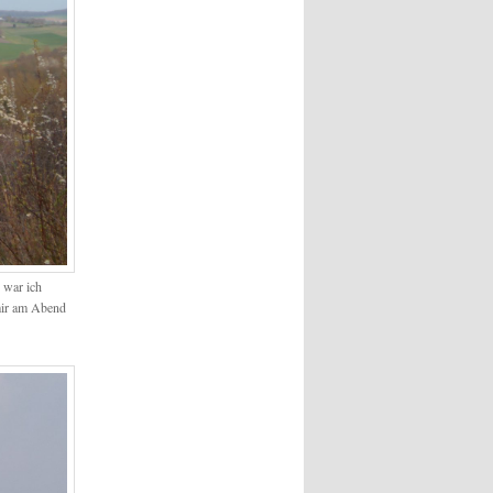
 war ich
mir am Abend