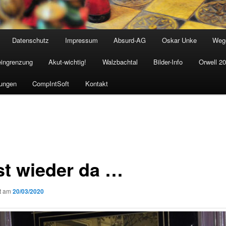
Datenschutz
Impressum
Absurd-AG
Oskar Unke
Weg
eingrenzung
Akut-wichtig!
Walzbachtal
Bilder-Info
Orwell 2
ungen
CompIntSoft
Kontakt
ist wieder da …
ht am
20/03/2020