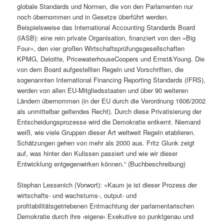
globale Standards und Normen, die von den Parlamenten nur
noch übernommen und in Gesetze überführt werden.
Beispielsweise das International Accounting Standards Board
(IASB): eine rein private Organisation, finanziert von den »Big
Four«, den vier großen Wirtschaftsprüfungsgesellschaften
KPMG, Deloitte, PricewaterhouseCoopers und Ernst&Young. Die
von dem Board aufgestellten Regeln und Vorschriften, die
sogenannten International Financing Reporting Standards (IFRS),
werden von allen EU-Mitgliedsstaaten und über 90 weiteren
Ländern übernommen (in der EU durch die Verordnung 1606/2002
als unmittelbar geltendes Recht). Durch diese Privatisierung der
Entscheidungsprozesse wird die Demokratie entkernt. Niemand
weiß, wie viele Gruppen dieser Art weltweit Regeln etablieren.
Schätzungen gehen von mehr als 2000 aus. Fritz Glunk zeigt
auf, was hinter den Kulissen passiert und wie wir dieser
Entwicklung entgegenwirken können.“ (Buchbeschreibung)
Stephan Lessenich (Vorwort): »Kaum je ist dieser Prozess der
wirtschafts- und wachstums-, output- und
profitabilitätsgetriebenen Entmachtung der parlamentarischen
Demokratie durch ihre ›eigene‹ Exekutive so punktgenau und