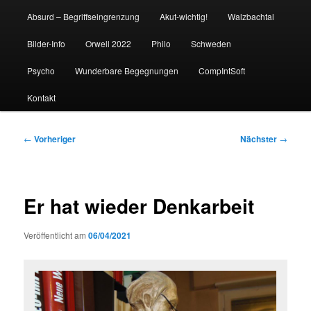
Absurd – Begriffseingrenzung
Akut-wichtig!
Walzbachtal
Bilder-Info
Orwell 2022
Philo
Schweden
Psycho
Wunderbare Begegnungen
CompIntSoft
Kontakt
Beitragsnavigation
←
Vorheriger
Nächster
→
Er hat wieder Denkarbeit
Veröffentlicht am
06/04/2021