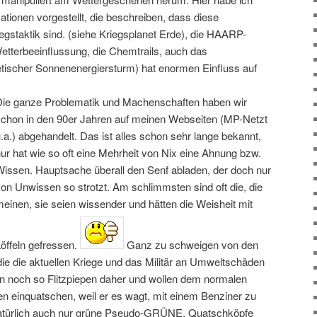
tionen vorgestellt, die beschreiben, dass diese
gstaktik sind. (siehe Kriegsplanet Erde), die HAARP-
etterbeeinflussung, die Chemtrails, auch das
scher Sonnenenergiersturm) hat enormen Einfluss auf
Die ganze Problematik und Machenschaften haben wir
schon in den 90er Jahren auf meinen Webseiten (MP-Netzt
.a.) abgehandelt. Das ist alles schon sehr lange bekannt,
ur hat wie so oft eine Mehrheit von Nix eine Ahnung bzw.
Wissen. Hauptsache überall den Senf abladen, der doch nur
von Unwissen so strotzt. Am schlimmsten sind oft die, die
einen, sie seien wissender und hätten die Weisheit mit
Löffeln gefressen.
Ganz zu schweigen von den
e die aktuellen Kriege und das Militär an Umweltschäden
noch so Flitzpiepen daher und wollen dem normalen
n einquatschen, weil er es wagt, mit einem Benziner zu
natürlich auch nur grüne Pseudo‑GRÜNE, Quatschköpfe