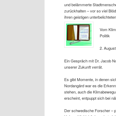
und belämmerte Stadtmensche
zurückhalten – vor so viel Blö
ihren geistigen unterbelichtet
Vom Klima
Politik
2. August
Ein Gespräch mit Dr. Jacob N
unserer Zukunft verrät.
Es gibt Momente, in denen sic
Nordangård war es die Erkenntn
stehen, auch die Klimabewegun
erscheint, entpuppt sich bei n
Der schwedische Forscher – p