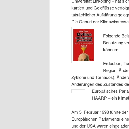
Universität Linköping – hat si
kartiert und Geldflüsse verfolg
tatsächlicher Aufklärung gelege
Die Geburt der Klimawissensch
Folgende Beisp
Benutzung vo
können:
Erdbeben, Ts
Region, Ände
Zyklone und Tornados), Änder
Änderungen des Zustandes der
Europäisches Parla
HAARP – ein klima
Am 5. Februar 1998 führte der
Europäischen Parlaments eine
und der USA waren eingeladen 