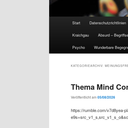
Hauptmenü
Start
Datenschutzrichtlinien
Kraichgau
Absurd – Begriffs
Psycho
Wunderbare Begegn
KATEGORIEARCHIV:
MEINUNGSFRE
Thema Mind Con
Veröffentlicht am
05/08/2026
https://rumble.com/v7d8yea-p
e9s=src_v1_s,src_v1_s_o&sc