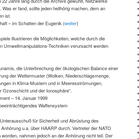
ch 22 Jahre lang durch die Archive gewühlt, Netzwerke
t. Was er fand, sollte jeden hellhörig machen, dem an
n ist.
aft – im Schatten der Eugenik (
weiter
)
iele illustrieren die Möglichkeiten, welche durch die
n Umweltmanipulations-Techniken verursacht werden
unamis, die Unterbrechung der ökologischen Balance einer
rung der Wettermuster (Wolken, Niederschlagsmenge,
ungen in Klima-Mustern und in Meeresströmungen,
 Ozonschicht und der Ionosphäre“.
ment – 14. Januar 1999
beeinträchtigendes Waffensystem
 Unterausschuß für Sicherheit und Abrüstung des
 Anhörung u.a. über HAARP durch. Vertreter der NATO
worden, nahmen jedoch an der Anhörung nicht teil. Der