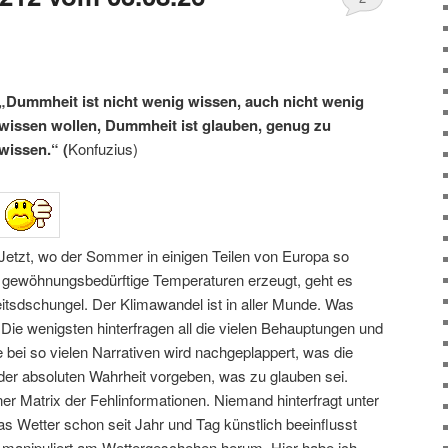
„Dummheit ist nicht wenig wissen, auch nicht wenig
wissen wollen, Dummheit ist glauben, genug zu
wissen.“
(
Konfuzius)
Jetzt, wo der Sommer in einigen Teilen von Europa so
on gewöhnungsbedürftige Temperaturen erzeugt, geht es
eitsdschungel. Der Klimawandel ist in aller Munde. Was
 Die wenigsten hinterfragen all die vielen Behauptungen und
bei so vielen Narrativen wird nachgeplappert, was die
 der absoluten Wahrheit vorgeben, was zu glauben sei.
ner Matrix der Fehlinformationen. Niemand hinterfragt unter
s Wetter schon seit Jahr und Tag künstlich beeinflusst
 manipuliert am Wettergeschehen herum. Hier habe ich