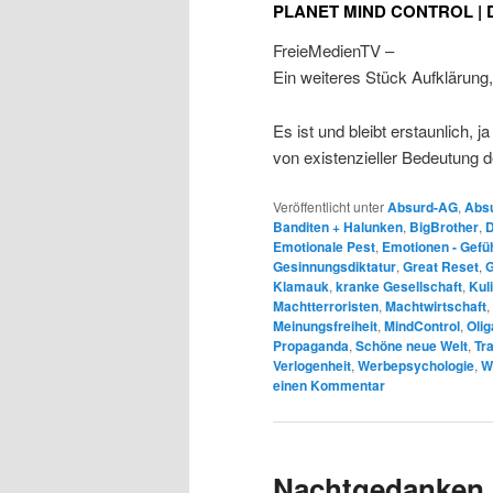
PLANET MIND CONTROL | Do
FreieMedienTV –
Ein weiteres Stück Aufklärung
Es ist und bleibt erstaunlich,
von existenzieller Bedeutung d
Veröffentlicht unter
Absurd-AG
,
Absu
Banditen + Halunken
,
BigBrother
,
D
Emotionale Pest
,
Emotionen - Gefü
Gesinnungsdiktatur
,
Great Reset
,
G
Klamauk
,
kranke Gesellschaft
,
Kul
Machtterroristen
,
Machtwirtschaft
,
Meinungsfreiheit
,
MindControl
,
Oli
Propaganda
,
Schöne neue Welt
,
Tr
Verlogenheit
,
Werbepsychologie
,
W
einen Kommentar
Nachtgedanken 