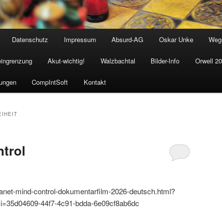
Datenschutz
Impressum
Absurd-AG
Oskar Unke
Weg
eingrenzung
Akut-wichtig!
Walzbachtal
Bilder-Info
Orwell 2
ungen
CompIntSoft
Kontakt
IHEIT
trol
lanet-mind-control-dokumentarfilm-2026-deutsch.html?
i=35d04609-44f7-4c91-bdda-6e09cf8ab6dc