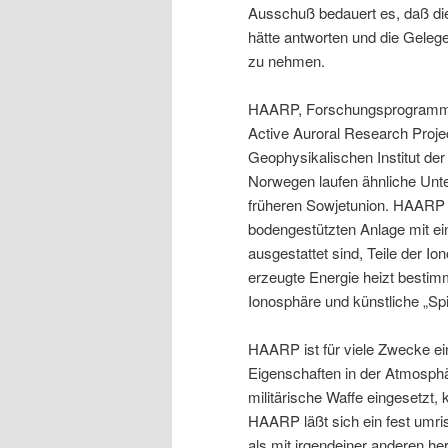
Ausschuß bedauert es, daß die
hätte antworten und die Geleg
zu nehmen.
HAARP, Forschungsprogramm f
Active Auroral Research Proj
Geophysikalischen Institut der
Norwegen laufen ähnliche Unter
früheren Sowjetunion. HAARP i
bodengestützten Anlage mit ei
ausgestattet sind, Teile der I
erzeugte Energie heizt bestimm
Ionosphäre und künstliche „Spi
HAARP ist für viele Zwecke ei
Eigenschaften in der Atmosphär
militärische Waffe eingesetzt,
HAARP läßt sich ein fest umri
als mit irgendeiner anderen h