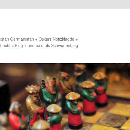
distan Germanistan + Oskars Notizkladde +
zbachtal Blog + und bald als Schwedenblog