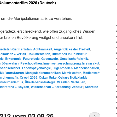
kumentarfilm 2026 (Deutsch)
, um die Manipulationsmatrix zu verstehen.
 ja geradezu erschreckend, wie offen zugängliches Wissen
er breiten Bevölkerung weitgehend unbekannt ist.
rdistan Germanistan
,
Achtsamkeit
,
Augenblicke der Freiheit
,
ekadenz + Verfall
,
Dokumentation
,
Dummheit in Reinkultur
,
hle
,
Erkenntnis
,
Futurologie
,
Gegenwehr
,
Gesellschaftskritik
,
rößenwahn + Psychopathen
,
Innenweltverschmutzung
,
Irrsinn akut
,
issenschieber
,
Lebenspsychologie
,
Lügenmedien
,
Machenschaften
,
Mafiastrukturen
,
Manipulationstechniken
,
Matrixwelten
,
Medienwelt
,
garchenmafia
,
Orwell 2026
,
Oskar Unke
,
Oskars Notizkladde
,
anshumanismus
,
Überlebensstrategie
,
Vasallen
,
Verhalten
,
iderstand + Boykott
,
Wissenschaft + Forschung
,
Zensur
|
Schreibe
212 vom 03.08.26
2