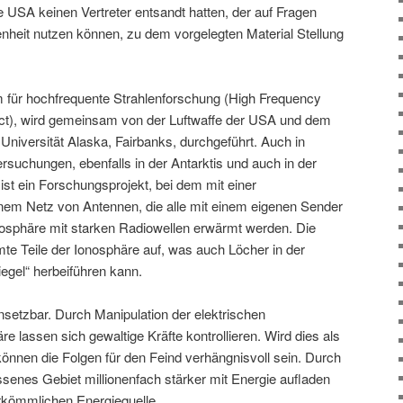
 USA keinen Vertreter entsandt hatten, der auf Fragen
enheit nutzen können, zu dem vorgelegten Material Stellung
ür hochfrequente Strahlenforschung (High Frequency
ect), wird gemeinsam von der Luftwaffe der USA und dem
 Universität Alaska, Fairbanks, durchgeführt. Auch in
suchungen, ebenfalls in der Antarktis und auch in der
st ein Forschungsprojekt, bei dem mit einer
nem Netz von Antennen, die alle mit einem eigenen Sender
onosphäre mit starken Radiowellen erwärmt werden. Die
te Teile der Ionosphäre auf, was auch Löcher in der
egel“ herbeiführen kann.
nsetzbar. Durch Manipulation der elektrischen
e lassen sich gewaltige Kräfte kontrollieren. Wird dies als
 können die Folgen für den Feind verhängnisvoll sein. Durch
ssenes Gebiet millionenfach stärker mit Energie aufladen
erkömmlichen Energiequelle.