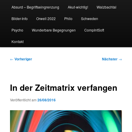
Absurd – Begriffseingrenzung
Akut-wichtig!
Walzbachtal
Bilder-Info
Orwell 2022
Philo
Schweden
Psycho
Wunderbare Begegnungen
CompIntSoft
Kontakt
Beitragsnavigation
←
Vorheriger
Nächster
→
In der Zeitmatrix verfangen
Veröffentlicht am
26/08/2016