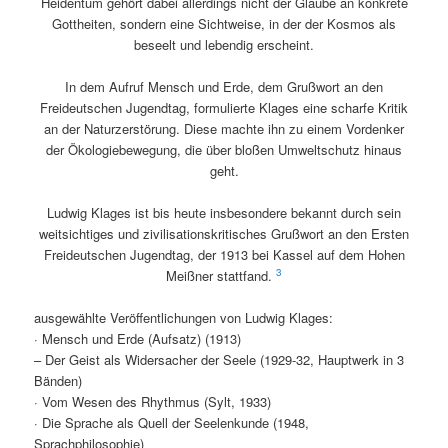
Heidentum gehört dabei allerdings nicht der Glaube an konkrete
Gottheiten, sondern eine Sichtweise, in der der Kosmos als
beseelt und lebendig erscheint.
In dem Aufruf Mensch und Erde, dem Grußwort an den
Freideutschen Jugendtag, formulierte Klages eine scharfe Kritik
an der Naturzerstörung. Diese machte ihn zu einem Vordenker
der Ökologiebewegung, die über bloßen Umweltschutz hinaus
geht.
Ludwig Klages ist bis heute insbesondere bekannt durch sein
weitsichtiges und zivilisationskritisches Grußwort an den Ersten
Freideutschen Jugendtag, der 1913 bei Kassel auf dem Hohen
3
Meißner stattfand.
ausgewählte Veröffentlichungen von Ludwig Klages:
· Mensch und Erde (Aufsatz) (1913)
– Der Geist als Widersacher der Seele (1929-32, Hauptwerk in 3
Bänden)
· Vom Wesen des Rhythmus (Sylt, 1933)
· Die Sprache als Quell der Seelenkunde (1948,
Sprachphilosophie)