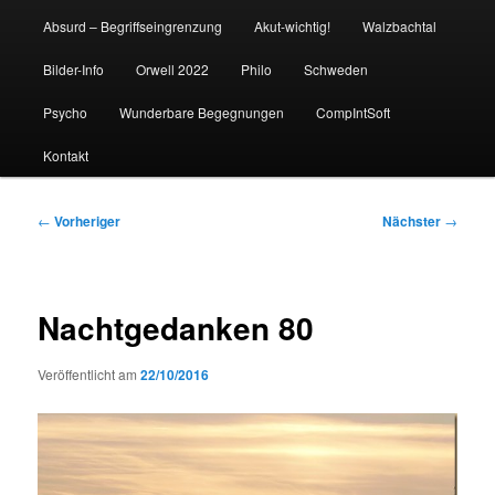
Absurd – Begriffseingrenzung
Akut-wichtig!
Walzbachtal
Bilder-Info
Orwell 2022
Philo
Schweden
Psycho
Wunderbare Begegnungen
CompIntSoft
Kontakt
Beitragsnavigation
←
Vorheriger
Nächster
→
Nachtgedanken 80
Veröffentlicht am
22/10/2016