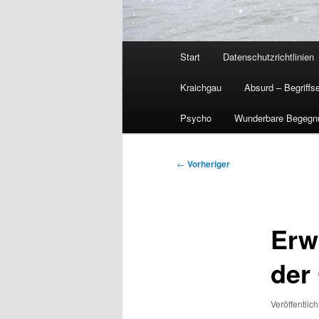
Hauptmenü
Start
Datenschutzrichtlinien
Kraichgau
Absurd – Begriffs
Psycho
Wunderbare Begegn
Beitragsnavigation
←
Vorheriger
Erw
der
Veröffentlic