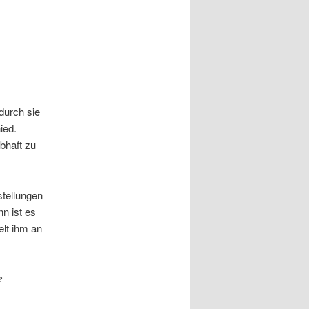
durch sie
ied.
abhaft zu
stellungen
n ist es
lt ihm an
e