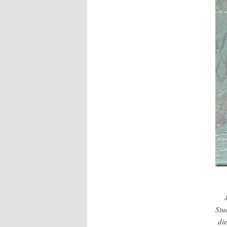
Stu
di