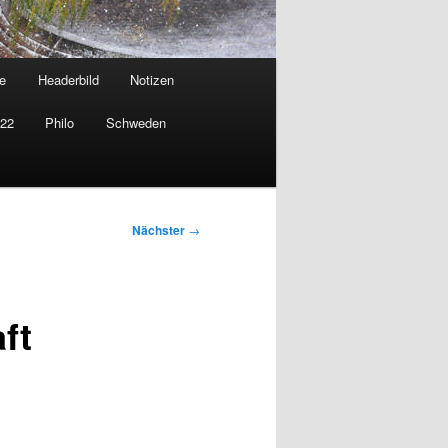
e
Headerbild
Notizen
022
Philo
Schweden
Nächster
→
ft