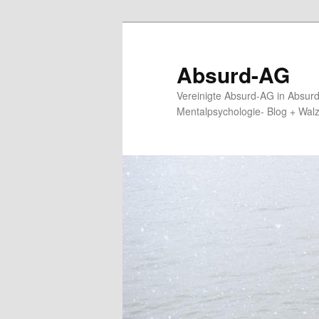
Zum
primären
Inhalt
Absurd-AG
springen
Vereinigte Absurd-AG in Absur
Mentalpsychologie- Blog + Wal