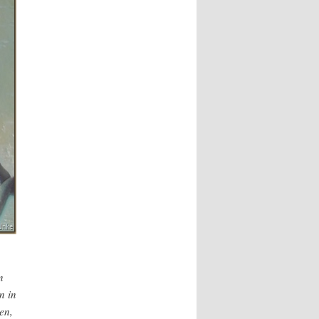
n
n in
en,