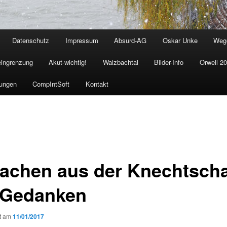
Datenschutz
Impressum
Absurd-AG
Oskar Unke
Weg
eingrenzung
Akut-wichtig!
Walzbachtal
Bilder-Info
Orwell 2
ungen
CompIntSoft
Kontakt
achen aus der Knechtscha
 Gedanken
ht am
11/01/2017