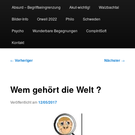
Absurd – Begriffseingrenzung
Akut-wichtig!
Walzbachtal
Bilder-Info
Orwell 2022
Philo
Schweden
Psycho
Wunderbare Begegnungen
CompIntSoft
Kontakt
Beitragsnavigation
←
Vorheriger
Nächster
→
Wem gehört die Welt ?
Veröffentlicht am
12/05/2017