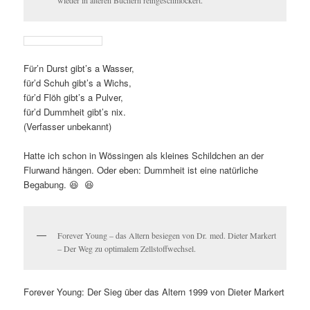
wieder in älteren Büchern reingeschmöckert.
Für’n Durst gibt’s a Wasser,
für’d Schuh gibt’s a Wichs,
für’d Flöh gibt’s a Pulver,
für’d Dummheit gibt’s nix.
(Verfasser unbekannt)
Hatte ich schon in Wössingen als kleines Schildchen an der
Flurwand hängen. Oder eben: Dummheit ist eine natürliche
Begabung. 😆 😆
Forever Young – das Altern besiegen von Dr. med. Dieter Markert
– Der Weg zu optimalem Zellstoffwechsel.
Forever Young: Der Sieg über das Altern 1999 von Dieter Markert