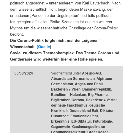
politisch angeordnet – unter anderem von Karl Lauterbach. Nach
dem wissenschaftlich nicht begründeten Maskenzwang, der
erfundenen „Pandemie der Ungeimpften“ und teils politisch
festgelegten offiziellen Risiko-Szenarien ist nun ein weiterer
Mythos um die wissenschaftliche Grundlage der Corona-Politik
bedroht.
Die Corona-Politik folgte nicht mal der „eigenen“
Wissenschaft.
(Quelle
)
Soviel zu diesem Themenkomplex. Das Theme Corona und
Gentherapie wird weiterhin hier eine Rolle spielen.
05/08/2024
Veröffentlicht unter
Absurd-AG
,
Absurdistan Germanistan
,
Alptraum
Germanistan
,
Angst- und Panik
,
Bakterien + Viren
,
Bananenrepublik
,
Banditen + Halunken
,
Big Pharma
,
BigBrother
,
Corona
,
Dekadenz + Verfall
,
der neue Faschismus
,
deutsche
Krankheit
,
Deutschland Exit
,
Diktatur
,
Dummheit
,
Emotionale Pest
,
Erkenntnis
,
EU-Diktatur
,
Futurologie
,
Gegenwehr
,
Gesinnungsdiktatur
,
Gesundheitsdiktatur
,
Great Reset
,