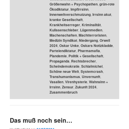
Größenwahn + Psychopathen
,
grün-rote
Ökodiktatur
,
Impfirrsinn
,
Innenweltverschmutzung
,
Irrsinn akut
,
kranke Gesellschaft
,
Krankheitserreger
,
Kriminalität
,
Kulissenschieber
,
Lügenmedien
,
Machenschaften
,
Machtterroristen
,
Medizin Syndikat
,
Niedergang
,
Orwell
2024
,
Oskar Unke
,
Oskars Notizkladde
,
Parteiendiktatur
,
Pharmamafia
,
Plandemie
,
Politik + Gesellschaft
,
Propaganda
,
Rechtsbrecher
,
Scheindemokratie
,
Schlafmichel
,
Schöne neue Welt
,
Systemcrash
,
Transhumanismus
,
Unvernunft
,
Vasallen
,
Virenhysterie
,
Wahnsinn +
Irrsinn
,
Zensur
,
Zukunft 2024
,
Zusammenbruch
Das muß noch sein…