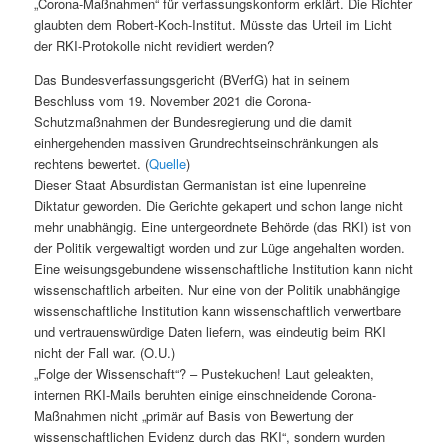
„Corona-Maßnahmen“ für verfassungskonform erklärt. Die Richter
glaubten dem Robert-Koch-Institut. Müsste das Urteil im Licht
der RKI-Protokolle nicht revidiert werden?
Das Bundesverfassungsgericht (BVerfG) hat in seinem
Beschluss vom 19. November 2021 die Corona-
Schutzmaßnahmen der Bundesregierung und die damit
einhergehenden massiven Grundrechtseinschränkungen als
rechtens bewertet. (
Quelle
)
Dieser Staat Absurdistan Germanistan ist eine lupenreine
Diktatur geworden. Die Gerichte gekapert und schon lange nicht
mehr unabhängig. Eine untergeordnete Behörde (das RKI) ist von
der Politik vergewaltigt worden und zur Lüge angehalten worden.
Eine weisungsgebundene wissenschaftliche Institution kann nicht
wissenschaftlich arbeiten. Nur eine von der Politik unabhängige
wissenschaftliche Institution kann wissenschaftlich verwertbare
und vertrauenswürdige Daten liefern, was eindeutig beim RKI
nicht der Fall war. (O.U.)
„Folge der Wissenschaft“? – Pustekuchen! Laut geleakten,
internen RKI-Mails beruhten einige einschneidende Corona-
Maßnahmen nicht „primär auf Basis von Bewertung der
wissenschaftlichen Evidenz durch das RKI“, sondern wurden