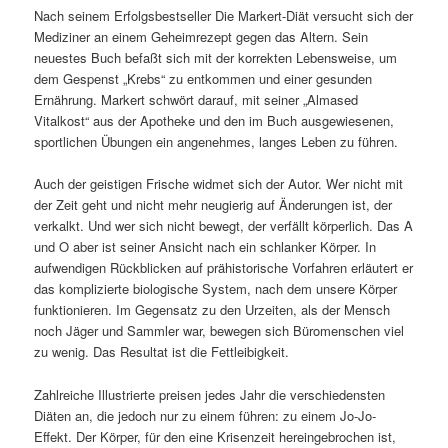
Nach seinem Erfolgsbestseller Die Markert-Diät versucht sich der
Mediziner an einem Geheimrezept gegen das Altern. Sein
neuestes Buch befaßt sich mit der korrekten Lebensweise, um
dem Gespenst „Krebs“ zu entkommen und einer gesunden
Ernährung. Markert schwört darauf, mit seiner „Almased
Vitalkost“ aus der Apotheke und den im Buch ausgewiesenen,
sportlichen Übungen ein angenehmes, langes Leben zu führen.
Auch der geistigen Frische widmet sich der Autor. Wer nicht mit
der Zeit geht und nicht mehr neugierig auf Änderungen ist, der
verkalkt. Und wer sich nicht bewegt, der verfällt körperlich. Das A
und O aber ist seiner Ansicht nach ein schlanker Körper. In
aufwendigen Rückblicken auf prähistorische Vorfahren erläutert er
das komplizierte biologische System, nach dem unsere Körper
funktionieren. Im Gegensatz zu den Urzeiten, als der Mensch
noch Jäger und Sammler war, bewegen sich Büromenschen viel
zu wenig. Das Resultat ist die Fettleibigkeit.
Zahlreiche Illustrierte preisen jedes Jahr die verschiedensten
Diäten an, die jedoch nur zu einem führen: zu einem Jo-Jo-
Effekt. Der Körper, für den eine Krisenzeit hereingebrochen ist,