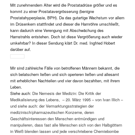
Mit zunehmendem Alter wird die Prostatadrüse größer und es
kommt zu einer Prostatavergrösserung (benigne
Prostatahyperplasie, BPH). Da das gutartige Wachstum vor allem
im Drüsenkern stattfindet und dieser die Harnröhre umschließt,
kann dadurch eine Verengung mit Abschwächung des
Harnstrahls entstehen. Doch ist diese Vergrößerung auch wieder
umkehrbar? In dieser Sendung klärt Dr. med. Ingfried Hobert
darüber auf.
Mir sind zahlreiche Fälle von betroffenen Männern bekannt, die
sich belatschern ließen und sich operieren ließen und allesamt
mit erheblichen Nachteilen und vier davon bezahlten, mit ihrem
Leben.
Siehe auch:
Die Nemesis der Medizin: Die Kritik der
Medikalisierung des Lebens, – 20. März 1995 – von Ivan Illich –
und siehe auch: der Vermarktungsstrategien der
medizinisch/pharmazeutischen Konzerne, deren
Geschäftsinteressen den Menschen entmündigen und
manipulieren, dass fast alle Menschen sich von den Halbgöttern
in Weiß blenden lassen und jede verschriebene Chemiebombe