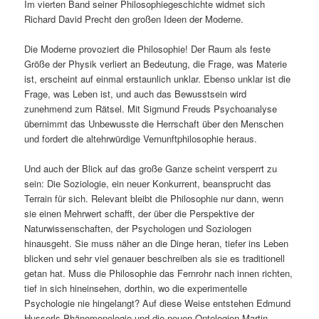
Im vierten Band seiner Philosophiegeschichte widmet sich
Richard David Precht den großen Ideen der Moderne.
Die Moderne provoziert die Philosophie! Der Raum als feste
Größe der Physik verliert an Bedeutung, die Frage, was Materie
ist, erscheint auf einmal erstaunlich unklar. Ebenso unklar ist die
Frage, was Leben ist, und auch das Bewusstsein wird
zunehmend zum Rätsel. Mit Sigmund Freuds Psychoanalyse
übernimmt das Unbewusste die Herrschaft über den Menschen
und fordert die altehrwürdige Vernunftphilosophie heraus.
Und auch der Blick auf das große Ganze scheint versperrt zu
sein: Die Soziologie, ein neuer Konkurrent, beansprucht das
Terrain für sich. Relevant bleibt die Philosophie nur dann, wenn
sie einen Mehrwert schafft, der über die Perspektive der
Naturwissenschaften, der Psychologen und Soziologen
hinausgeht. Sie muss näher an die Dinge heran, tiefer ins Leben
blicken und sehr viel genauer beschreiben als sie es traditionell
getan hat. Muss die Philosophie das Fernrohr nach innen richten,
tief in sich hineinsehen, dorthin, wo die experimentelle
Psychologie nie hingelangt? Auf diese Weise entstehen Edmund
Husserls Phänomenologie und die neuen Ontologien Martin