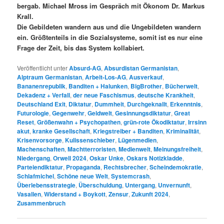
bergab. Michael Mross im Gespräch mit Ökonom Dr. Markus
Krall.
Die Gebildeten wandern aus und die Ungebildeten wandern
ein. Größtenteils in die Sozialsysteme, somit ist es nur eine
Frage der Zeit, bis das System kollabiert.
Veröffentlicht unter
Absurd-AG
,
Absurdistan Germanistan
,
Alptraum Germanistan
,
Arbeit-Los-AG
,
Ausverkauf
,
Bananenrepublik
,
Banditen + Halunken
,
BigBrother
,
Bücherwelt
,
Dekadenz + Verfall
,
der neue Faschismus
,
deutsche Krankheit
,
Deutschland Exit
,
Diktatur
,
Dummheit
,
Durchgeknallt
,
Erkenntnis
,
Futurologie
,
Gegenwehr
,
Geldwelt
,
Gesinnungsdiktatur
,
Great
Reset
,
Größenwahn + Psychopathen
,
grün-rote Ökodiktatur
,
Irrsinn
akut
,
kranke Gesellschaft
,
Kriegstreiber + Banditen
,
Kriminalität
,
Krisenvorsorge
,
Kulissenschieber
,
Lügenmedien
,
Machenschaften
,
Machtterroristen
,
Medienwelt
,
Meinungsfreiheit
,
Niedergang
,
Orwell 2024
,
Oskar Unke
,
Oskars Notizkladde
,
Parteiendiktatur
,
Propaganda
,
Rechtsbrecher
,
Scheindemokratie
,
Schlafmichel
,
Schöne neue Welt
,
Systemcrash
,
Überlebensstrategie
,
Überschuldung
,
Untergang
,
Unvernunft
,
Vasallen
,
Widerstand + Boykott
,
Zensur
,
Zukunft 2024
,
Zusammenbruch