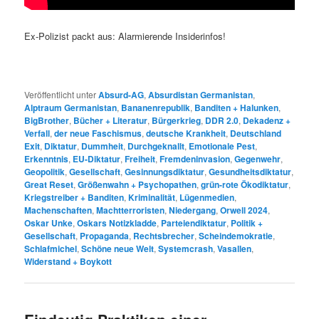
Ex-Polizist packt aus: Alarmierende Insiderinfos!
Veröffentlicht unter
Absurd-AG
,
Absurdistan Germanistan
,
Alptraum Germanistan
,
Bananenrepublik
,
Banditen + Halunken
,
BigBrother
,
Bücher + Literatur
,
Bürgerkrieg
,
DDR 2.0
,
Dekadenz +
Verfall
,
der neue Faschismus
,
deutsche Krankheit
,
Deutschland
Exit
,
Diktatur
,
Dummheit
,
Durchgeknallt
,
Emotionale Pest
,
Erkenntnis
,
EU-Diktatur
,
Freiheit
,
Fremdeninvasion
,
Gegenwehr
,
Geopolitik
,
Gesellschaft
,
Gesinnungsdiktatur
,
Gesundheitsdiktatur
,
Great Reset
,
Größenwahn + Psychopathen
,
grün-rote Ökodiktatur
,
Kriegstreiber + Banditen
,
Kriminalität
,
Lügenmedien
,
Machenschaften
,
Machtterroristen
,
Niedergang
,
Orwell 2024
,
Oskar Unke
,
Oskars Notizkladde
,
Parteiendiktatur
,
Politik +
Gesellschaft
,
Propaganda
,
Rechtsbrecher
,
Scheindemokratie
,
Schlafmichel
,
Schöne neue Welt
,
Systemcrash
,
Vasallen
,
Widerstand + Boykott