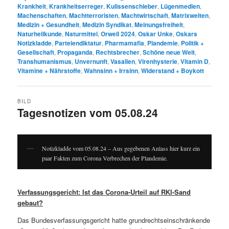
Krankheit
,
Krankheitserreger
,
Kulissenschieber
,
Lügenmedien
,
Machenschaften
,
Machtterroristen
,
Machtwirtschaft
,
Matrixwelten
,
Medizin + Gesundheit
,
Medizin Syndikat
,
Meinungsfreiheit
,
Naturheilkunde
,
Naturmittel
,
Orwell 2024
,
Oskar Unke
,
Oskars
Notizkladde
,
Parteiendiktatur
,
Pharmamafia
,
Plandemie
,
Politik +
Gesellschaft
,
Propaganda
,
Rechtsbrecher
,
Schöne neue Welt
,
Transhumanismus
,
Unvernunft
,
Vasallen
,
Virenhysterie
,
Vitamin D
,
Vitamine + Nährstoffe
,
Wahnsinn + Irrsinn
,
Widerstand + Boykott
BILD
Tagesnotizen vom 05.08.24
Notizkladde vom 05.08.24 – Aus gegebenen Anlass hier kurz ein
paar Fakten zum Corona Verbrechen der Plandemie.
Verfassungsgericht: Ist das Corona-Urteil auf RKI-Sand
gebaut?
Das Bundesverfassungsgericht hatte grundrechtseinschränkende