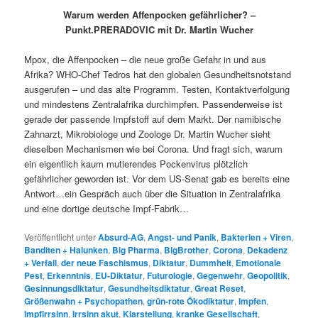
Warum werden Affenpocken gefährlicher? –
Punkt.PRERADOVIC mit Dr. Martin Wucher
Mpox, die Affenpocken – die neue große Gefahr in und aus
Afrika? WHO-Chef Tedros hat den globalen Gesundheitsnotstand
ausgerufen – und das alte Programm. Testen, Kontaktverfolgung
und mindestens Zentralafrika durchimpfen. Passenderweise ist
gerade der passende Impfstoff auf dem Markt. Der namibische
Zahnarzt, Mikrobiologe und Zoologe Dr. Martin Wucher sieht
dieselben Mechanismen wie bei Corona. Und fragt sich, warum
ein eigentlich kaum mutierendes Pockenvirus plötzlich
gefährlicher geworden ist. Vor dem US-Senat gab es bereits eine
Antwort…ein Gespräch auch über die Situation in Zentralafrika
und eine dortige deutsche Impf-Fabrik…
Veröffentlicht unter
Absurd-AG
,
Angst- und Panik
,
Bakterien + Viren
,
Banditen + Halunken
,
Big Pharma
,
BigBrother
,
Corona
,
Dekadenz
+ Verfall
,
der neue Faschismus
,
Diktatur
,
Dummheit
,
Emotionale
Pest
,
Erkenntnis
,
EU-Diktatur
,
Futurologie
,
Gegenwehr
,
Geopolitik
,
Gesinnungsdiktatur
,
Gesundheitsdiktatur
,
Great Reset
,
Größenwahn + Psychopathen
,
grün-rote Ökodiktatur
,
Impfen
,
Impfirrsinn
,
Irrsinn akut
,
Klarstellung
,
kranke Gesellschaft
,