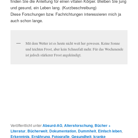
finden Sie die Anleitung für einen vitalen Körper. Bleiben Sie jung
und gesund, ein Leben lang. (Kurzbeschreibung)
Diese Forschungen bzw. Fachrichtungen interessieren mich ja
auch schon lange.
Mit dem Wetter ist es heute nicht weit her gewesen. Keine Sonne
und leichten Frost, aber kein Schneefall mehr. Für das Wochenende
ist jedoch stärkerer Frost angekündigt.
Veröffentlicht unter
Absurd-AG
,
Altersforschung
,
Bücher +
Literatur
,
Bücherwelt
,
Dokumentation
,
Dummheit
,
Einfach leben
,
Erkenntnis
,
Ernährung
,
Fotografie
,
Gesundheit
,
kranke