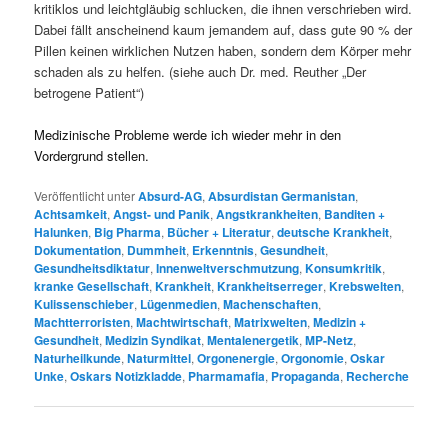
kritiklos und leichtgläubig schlucken, die ihnen verschrieben wird.
Dabei fällt anscheinend kaum jemandem auf, dass gute 90 % der
Pillen keinen wirklichen Nutzen haben, sondern dem Körper mehr
schaden als zu helfen. (siehe auch Dr. med. Reuther „Der
betrogene Patient“)
Medizinische Probleme werde ich wieder mehr in den
Vordergrund stellen.
Veröffentlicht unter
Absurd-AG
,
Absurdistan Germanistan
,
Achtsamkeit
,
Angst- und Panik
,
Angstkrankheiten
,
Banditen +
Halunken
,
Big Pharma
,
Bücher + Literatur
,
deutsche Krankheit
,
Dokumentation
,
Dummheit
,
Erkenntnis
,
Gesundheit
,
Gesundheitsdiktatur
,
Innenweltverschmutzung
,
Konsumkritik
,
kranke Gesellschaft
,
Krankheit
,
Krankheitserreger
,
Krebswelten
,
Kulissenschieber
,
Lügenmedien
,
Machenschaften
,
Machtterroristen
,
Machtwirtschaft
,
Matrixwelten
,
Medizin +
Gesundheit
,
Medizin Syndikat
,
Mentalenergetik
,
MP-Netz
,
Naturheilkunde
,
Naturmittel
,
Orgonenergie
,
Orgonomie
,
Oskar
Unke
,
Oskars Notizkladde
,
Pharmamafia
,
Propaganda
,
Recherche