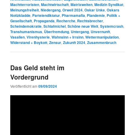
Machtterroristen
,
Machtwirtschaft
,
Matrixwelten
,
Medizin Syndikat
,
Meinungsfreiheit
,
Niedergang
,
Orwell 2024
,
Oskar Unke
,
Oskars
Notizkladde
,
Parteiendiktatur
,
Pharmamafia
,
Plandemie
,
Politik +
Gesellschaft
,
Propaganda
,
Recherche
,
Rechtsbrecher
,
Scheindemokratie
,
Schlafmichel
,
Schöne neue Welt
,
Systemcrash
,
Transhumanismus
,
Überfremdung
,
Untergang
,
Unvernunft
,
Vasallen
,
Virenhysterie
,
Wahnsinn + Irrsinn
,
Wettermanipulation
,
Widerstand + Boykott
,
Zensur
,
Zukunft 2024
,
Zusammenbruch
Das Geld steht im
Vordergrund
Veröffentlicht am
09/09/2024