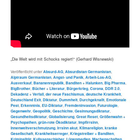
„Die Welt wird mit Schocks regiert!“ (Gerhard Wisnewski)
Veröffentlicht unter
Absurd-AG
,
Absurdistan Germanistan
,
Alptraum Germanistan
,
Angst- und Panik
,
Arbeit-Los-AG
,
Ausverkauf
,
Bananenrepublik
,
Banditen + Halunken
,
Big Pharma
,
BigBrother
,
Bücher + Literatur
,
Bürgerkrieg
,
Corona
,
DDR 2.0
,
Dekadenz + Verfall
,
der neue Faschismus
,
deutsche Krankheit
,
Deutschland Exit
,
Diktatur
,
Dummheit
,
Durchgeknallt
,
Emotionale
Pest
,
Erkenntnis
,
EU-Diktatur
,
Fremdeninvasion
,
Futurologie
,
Gegenwehr
,
Geopolitik
,
Geschichte
,
Gesinnungsdiktatur
,
Gesundheitsdiktatur
,
Globalisierung
,
Great Reset
,
Größenwahn +
Psychopathen
,
grün-rote Ökodiktatur
,
Impfirrsinn
,
Innenweltverschmutzung
,
Irrsinn akut
,
Klimareligion
,
kranke
Gesellschaft
,
Krankheitserreger
,
Kriegstreiber + Banditen
,
Kriminalität
,
Kulissenschieber
,
Lügenmedien
,
Machenschaften
,