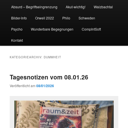
Absurd – Begriffseingrenzung
Akut-wichtig!
Walzbachtal
Bilder-Info
Orwell 2022
Philo
Schweden
Psycho
Wunderbare Begegnungen
CompIntSoft
Kontakt
KATEGORIEARCHIV:
DUMMHEIT
Tagesnotizen vom 08.01.26
Veröffentlicht am
08/01/2026