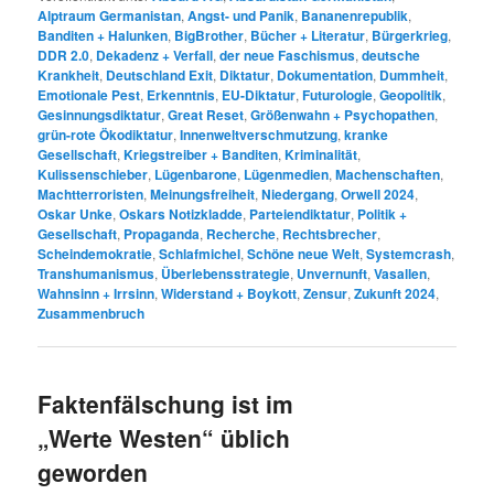
Alptraum Germanistan
,
Angst- und Panik
,
Bananenrepublik
,
Banditen + Halunken
,
BigBrother
,
Bücher + Literatur
,
Bürgerkrieg
,
DDR 2.0
,
Dekadenz + Verfall
,
der neue Faschismus
,
deutsche
Krankheit
,
Deutschland Exit
,
Diktatur
,
Dokumentation
,
Dummheit
,
Emotionale Pest
,
Erkenntnis
,
EU-Diktatur
,
Futurologie
,
Geopolitik
,
Gesinnungsdiktatur
,
Great Reset
,
Größenwahn + Psychopathen
,
grün-rote Ökodiktatur
,
Innenweltverschmutzung
,
kranke
Gesellschaft
,
Kriegstreiber + Banditen
,
Kriminalität
,
Kulissenschieber
,
Lügenbarone
,
Lügenmedien
,
Machenschaften
,
Machtterroristen
,
Meinungsfreiheit
,
Niedergang
,
Orwell 2024
,
Oskar Unke
,
Oskars Notizkladde
,
Parteiendiktatur
,
Politik +
Gesellschaft
,
Propaganda
,
Recherche
,
Rechtsbrecher
,
Scheindemokratie
,
Schlafmichel
,
Schöne neue Welt
,
Systemcrash
,
Transhumanismus
,
Überlebensstrategie
,
Unvernunft
,
Vasallen
,
Wahnsinn + Irrsinn
,
Widerstand + Boykott
,
Zensur
,
Zukunft 2024
,
Zusammenbruch
Faktenfälschung ist im
„Werte Westen“ üblich
geworden