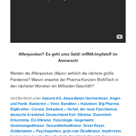
Affenpocken? Es geht ums Geld! mRNA-Impfstoff im
Anmarsch!
Werden die Affenpocken (Mpox) wirklich die nächste große
Pandemie? Warum erwartet der Pharma-Konzern BioNTech in
den nächsten Monaten ein Milliarden-Geschäft?
Veröffentlicht unter
Absurd-AG
,
Absurdistan Germanistan
,
Angst-
und Panik
,
Bakterien + Viren
,
Banditen + Halunken
,
Big Pharma
,
BigBrother
,
Corona
,
Dekadenz + Verfall
,
der neue Faschismus
,
deutsche Krankheit
,
Deutschland Exit
,
Diktatur
,
Dummheit
,
Erkenntnis
,
EU-Diktatur
,
Futurologie
,
Gegenwehr
,
Gesinnungsdiktatur
,
Gesundheitsdiktatur
,
Great Reset
,
Größenwahn + Psychopathen
,
grün-rote Ökodiktatur
,
Impfirrsinn
,