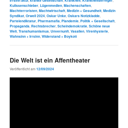
Irrsinn akut
,
kranke Gesellschaft
,
Krankheit
,
Krankheitserreger
,
Kulissenschieber
,
Lügenmedien
,
Machenschaften
,
Machtterroristen
,
Machtwirtschaft
,
Medizin + Gesundheit
,
Medizin
Syndikat
,
Orwell 2024
,
Oskar Unke
,
Oskars Notizkladde
,
Parteiendiktatur
,
Pharmamafia
,
Plandemie
,
Politik + Gesellschaft
,
Propaganda
,
Rechtsbrecher
,
Scheindemokratie
,
Schöne neue
Welt
,
Transhumanismus
,
Unvernunft
,
Vasallen
,
Virenhysterie
,
Wahnsinn + Irrsinn
,
Widerstand + Boykott
Die Welt ist ein Affentheater
Veröffentlicht am
12/09/2024