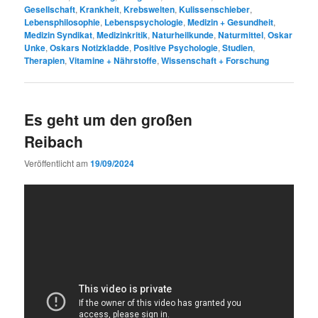
Gesellschaft
,
Krankheit
,
Krebswelten
,
Kulissenschieber
,
Lebensphilosophie
,
Lebenspsychologie
,
Medizin + Gesundheit
,
Medizin Syndikat
,
Medizinkritik
,
Naturheilkunde
,
Naturmittel
,
Oskar
Unke
,
Oskars Notizkladde
,
Positive Psychologie
,
Studien
,
Therapien
,
Vitamine + Nährstoffe
,
Wissenschaft + Forschung
Es geht um den großen
Reibach
Veröffentlicht am
19/09/2024