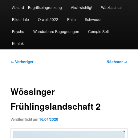
Absurd – Begriffseingrenzung
Akut-wichtig!
Walzbachtal
Bilder-Info
Orwell 2022
Philo
Schweden
Psycho
Wunderbare Begegnungen
CompIntSoft
Kontakt
Beitragsnavigation
←
Vorheriger
Nächster
→
Wössinger
Frühlingslandschaft 2
Veröffentlicht am
16/04/2020