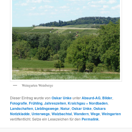
Weingarten Weinberge
Dieser Eintrag wurde von
Oskar Unke
unter
Absurd-AG
,
Bilder
,
Fotografie
,
Frühling
,
Jahreszeiten
,
Kraichgau + Nordbaden
,
Landschaften
,
Lieblingswege
,
Natur
,
Oskar Unke
,
Oskars
Notizkladde
,
Unterwegs
,
Walzbachtal
,
Wandern
,
Wege
,
Weingarten
veröffentlicht. Setze ein Lesezeichen für den
Permalink
.