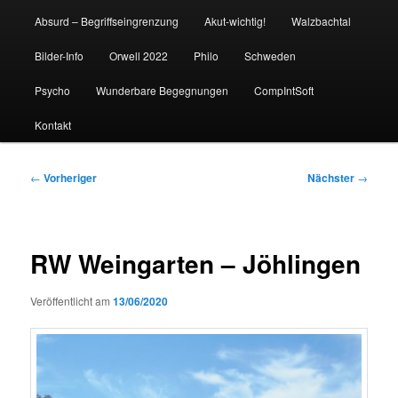
Absurd – Begriffseingrenzung
Akut-wichtig!
Walzbachtal
Bilder-Info
Orwell 2022
Philo
Schweden
Psycho
Wunderbare Begegnungen
CompIntSoft
Kontakt
Beitragsnavigation
←
Vorheriger
Nächster
→
RW Weingarten – Jöhlingen
Veröffentlicht am
13/06/2020