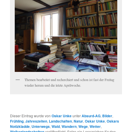
Themen bearbeitet und recherchiert und schon ist fast der Freitag
wieder herum und die letzte Aprilwoche.
Dieser Eintrag wurde von
Oskar Unke
unter
Absurd-AG
,
Bilder
,
Frühling
,
Jahreszeiten
,
Landschaften
,
Natur
,
Oskar Unke
,
Oskars
Notizkladde
,
Unterwegs
,
Wald
,
Wandern
,
Wege
,
Wetter
,
Wolkenlandschaften
veröffentlicht. Setze ein Lesezeichen für den