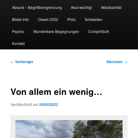
Absurd – Begriffseingrenzung
Akut-wichtig!
Walzbachtal
Bilder-Info
Orwell 2022
Philo
Schweden
Psycho
Wunderbare Begegnungen
CompIntSoft
Kontakt
Beitragsnavigation
←
Vorheriger
Nächster
→
Von allem ein wenig…
Veröffentlicht am
29/04/2022